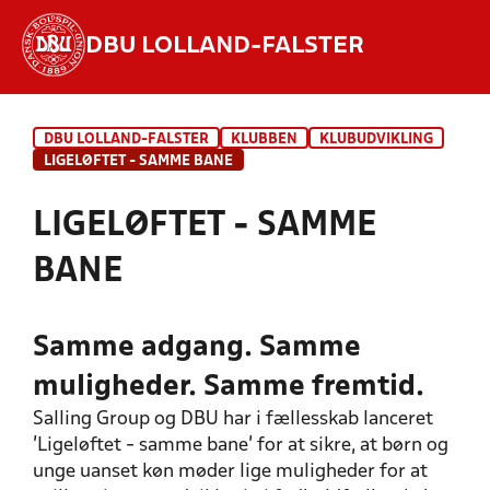
DBU LOLLAND-FALSTER
Hvad vil du søge efter?
DBU LOLLAND-FALSTER
KLUBBEN
KLUBUDVIKLING
INDHOLD OG NYHEDER
LIGELØFTET - SAMME BANE
STILLINGER, RESULTATER, KLUBBER OG
LIGELØFTET - SAMME
HOLD
BANE
Samme adgang. Samme
muligheder. Samme fremtid.
Salling Group og DBU har i fællesskab lanceret
'Ligeløftet - samme bane' for at sikre, at børn og
unge uanset køn møder lige muligheder for at