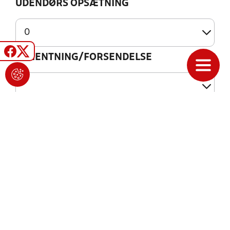
UDENDØRS OPSÆTNING
AFHENTNING/FORSENDELSE
VERIFICERING
VIDEO: FOKUS PÅ LIGELØFTET IFM.