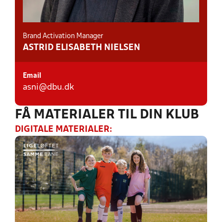
Klubben har en dedikeret pigeansvarlig eller
Klubben prioriterer lige adgang til
koordinator, der har fokus på pigernes behov og
træningsmaterialer, f.eks. de gode bolde, mål og
ønsker i de beslutninger, der træffes i klubben?
øvrige træningsmaterialer.
Brand Activation Manager
Klubben sørger aktivt for, at ledende roller i klubben
ASTRID ELISABETH NIELSEN
prioriterer alle uanset køn?
Klubben inddrager kvinder/mænd og unge
piger/drenge i udvalg, arbejdsgrupper eller
Email
bestyrelse for at sikre perspektiver og ejerskab?
asni@dbu.dk
FÅ MATERIALER TIL DIN KLUB
DIGITALE MATERIALER: