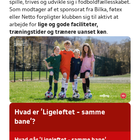
spille, trives og udvikle sig i fodboldfællesskabet.
Som modtager af et sponsorat fra Bilka, føtex
eller Netto forpligter klubben sig til aktivt at
arbejde for
lige og gode faciliteter,
træningstider og trænere uanset køn
.
Hvad er 'Ligeløftet - samme
bane'?