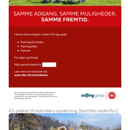
A3-plakat til indendørs opsætning (bestilles nedenfor)