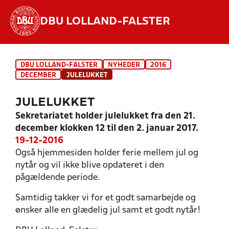
DBU LOLLAND-FALSTER
Hvad vil du søge efter?
DBU LOLLAND-FALSTER
NYHEDER
2016
INDHOLD OG NYHEDER
DECEMBER
JULELUKKET
STILLINGER, RESULTATER, KLUBBER OG
JULELUKKET
HOLD
Sekretariatet holder julelukket fra den 21.
december klokken 12 til den 2. januar 2017.
19-12-2016
Også hjemmesiden holder ferie mellem jul og
nytår og vil ikke blive opdateret i den
pågældende periode.
Samtidig takker vi for et godt samarbejde og
ønsker alle en glædelig jul samt et godt nytår!