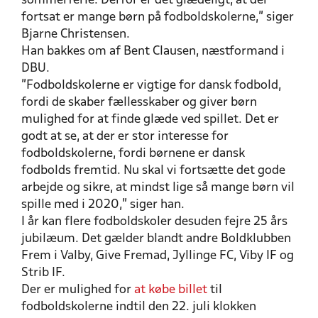
sommerferie. Derfor er det glædeligt, at der
fortsat er mange børn på fodboldskolerne,” siger
Bjarne Christensen.
Han bakkes om af Bent Clausen, næstformand i
DBU.
”Fodboldskolerne er vigtige for dansk fodbold,
fordi de skaber fællesskaber og giver børn
mulighed for at finde glæde ved spillet. Det er
godt at se, at der er stor interesse for
fodboldskolerne, fordi børnene er dansk
fodbolds fremtid. Nu skal vi fortsætte det gode
arbejde og sikre, at mindst lige så mange børn vil
spille med i 2020,” siger han.
I år kan flere fodboldskoler desuden fejre 25 års
jubilæum. Det gælder blandt andre Boldklubben
Frem i Valby, Give Fremad, Jyllinge FC, Viby IF og
Strib IF.
Der er mulighed for
at købe billet
til
fodboldskolerne indtil den 22. juli klokken