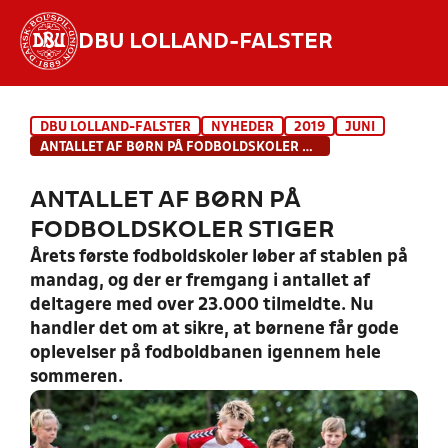
DBU LOLLAND-FALSTER
Hvad vil du søge efter?
DBU LOLLAND-FALSTER
NYHEDER
2019
JUNI
INDHOLD OG NYHEDER
ANTALLET AF BØRN PÅ FODBOLDSKOLER STIGER
STILLINGER, RESULTATER, KLUBBER OG
ANTALLET AF BØRN PÅ
HOLD
FODBOLDSKOLER STIGER
Årets første fodboldskoler løber af stablen på
mandag, og der er fremgang i antallet af
deltagere med over 23.000 tilmeldte. Nu
handler det om at sikre, at børnene får gode
oplevelser på fodboldbanen igennem hele
sommeren.