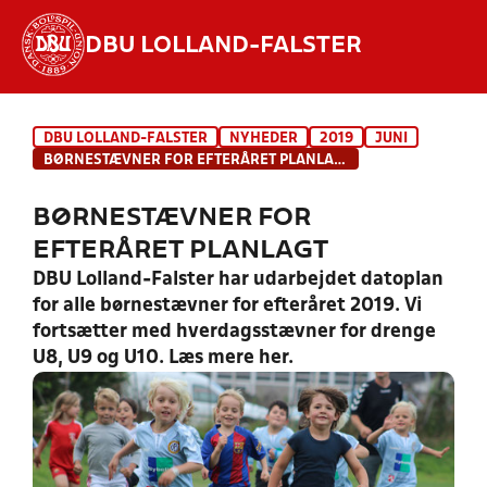
DBU LOLLAND-FALSTER
Hvad vil du søge efter?
DBU LOLLAND-FALSTER
NYHEDER
2019
JUNI
INDHOLD OG NYHEDER
BØRNESTÆVNER FOR EFTERÅRET PLANLAGT
STILLINGER, RESULTATER, KLUBBER OG
BØRNESTÆVNER FOR
HOLD
EFTERÅRET PLANLAGT
DBU Lolland-Falster har udarbejdet datoplan
for alle børnestævner for efteråret 2019. Vi
fortsætter med hverdagsstævner for drenge
U8, U9 og U10. Læs mere her.