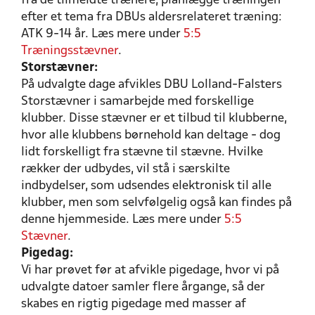
fra de tilmeldte trænere, planlægge træningen
efter et tema fra DBUs aldersrelateret træning:
ATK 9-14 år. Læs mere under
5:5
Træningsstævner
.
Storstævner:
På udvalgte dage afvikles DBU Lolland-Falsters
Storstævner i samarbejde med forskellige
klubber. Disse stævner er et tilbud til klubberne,
hvor alle klubbens børnehold kan deltage - dog
lidt forskelligt fra stævne til stævne. Hvilke
rækker der udbydes, vil stå i særskilte
indbydelser, som udsendes elektronisk til alle
klubber, men som selvfølgelig også kan findes på
denne hjemmeside. Læs mere under
5:5
Stævner
.
Pigedag:
Vi har prøvet før at afvikle pigedage, hvor vi på
udvalgte datoer samler flere årgange, så der
skabes en rigtig pigedage med masser af