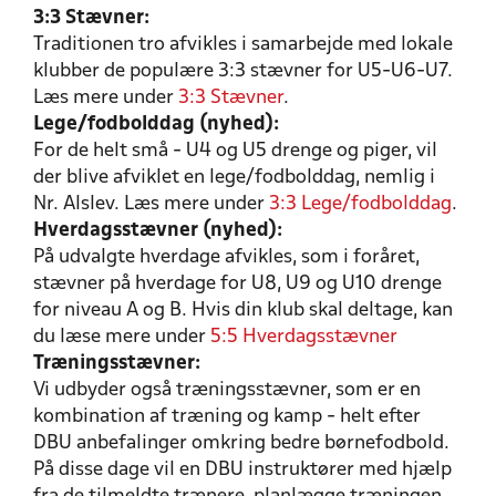
3:3 Stævner:
Traditionen tro afvikles i samarbejde med lokale
klubber de populære 3:3 stævner for U5-U6-U7.
Læs mere under
3:3 Stævner
.
Lege/fodbolddag (nyhed):
For de helt små - U4 og U5 drenge og piger, vil
der blive afviklet en lege/fodbolddag, nemlig i
Nr. Alslev. Læs mere under
3:3 Lege/fodbolddag
.
Hverdagsstævner (nyhed):
På udvalgte hverdage afvikles, som i foråret,
stævner på hverdage for U8, U9 og U10 drenge
for niveau A og B. Hvis din klub skal deltage, kan
du læse mere under
5:5 Hverdagsstævner
Træningsstævner:
Vi udbyder også træningsstævner, som er en
kombination af træning og kamp - helt efter
DBU anbefalinger omkring bedre børnefodbold.
På disse dage vil en DBU instruktører med hjælp