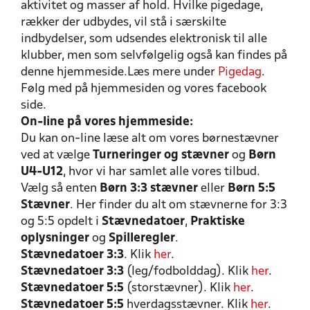
aktivitet og masser af hold. Hvilke pigedage,
rækker der udbydes, vil stå i særskilte
indbydelser, som udsendes elektronisk til alle
klubber, men som selvfølgelig også kan findes på
denne hjemmeside.Læs mere under
Pigedag
.
Følg med på hjemmesiden og vores facebook
side.
On-line på vores hjemmeside:
Du kan on-line læse alt om vores børnestævner
ved at vælge
Turneringer og stævner
og
Børn
U4-U12
, hvor vi har samlet alle vores tilbud.
Vælg så enten
Børn 3:3 stævner
eller
Børn 5:5
Stævner
. Her finder du alt om stævnerne for 3:3
og 5:5 opdelt i
Stævnedatoer
,
Praktiske
oplysninger
og
Spilleregler
.
Stævnedatoer 3:3
. Klik
her
.
Stævnedatoer 3:3
(leg/fodbolddag). Klik
her
.
Stævnedatoer 5:5
(storstævner). Klik
her
.
Stævnedatoer 5:5
hverdagsstævner. Klik
her
.