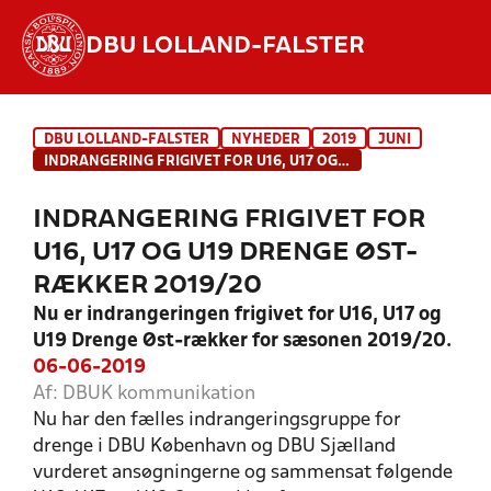
DBU LOLLAND-FALSTER
Hvad vil du søge efter?
DBU LOLLAND-FALSTER
NYHEDER
2019
JUNI
INDHOLD OG NYHEDER
INDRANGERING FRIGIVET FOR U16, U17 OG U19 DRENGE ØST-RÆKKER 2019/20
STILLINGER, RESULTATER, KLUBBER OG
INDRANGERING FRIGIVET FOR
HOLD
U16, U17 OG U19 DRENGE ØST-
RÆKKER 2019/20
Nu er indrangeringen frigivet for U16, U17 og
U19 Drenge Øst-rækker for sæsonen 2019/20.
06-06-2019
Af: DBUK kommunikation
Nu har den fælles indrangeringsgruppe for
drenge i DBU København og DBU Sjælland
vurderet ansøgningerne og sammensat følgende