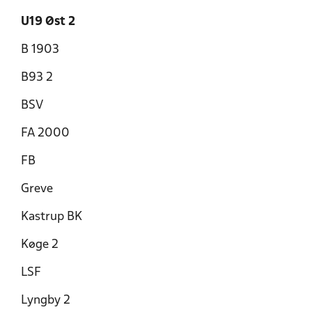
U19 Øst 2
B 1903
B93 2
BSV
FA 2000
FB
Greve
Kastrup BK
Køge 2
LSF
Lyngby 2