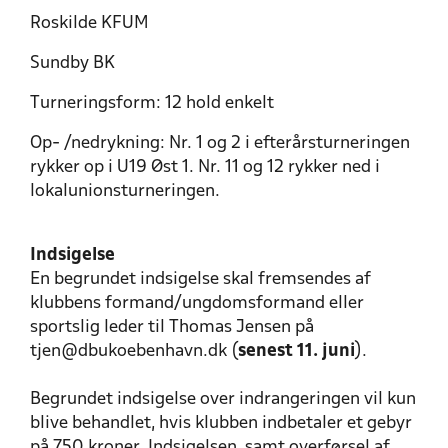
Roskilde KFUM
Sundby BK
Turneringsform: 12 hold enkelt
Op- /nedrykning: Nr. 1 og 2 i efterårsturneringen
rykker op i U19 Øst 1. Nr. 11 og 12 rykker ned i
lokalunionsturneringen.
Indsigelse
En begrundet indsigelse skal fremsendes af
klubbens formand/ungdomsformand eller
sportslig leder til Thomas Jensen på
tjen@dbukoebenhavn.dk (
senest 11. juni
).
Begrundet indsigelse over indrangeringen vil kun
blive behandlet, hvis klubben indbetaler et gebyr
på 750 kroner. Indsigelsen, samt overførsel af