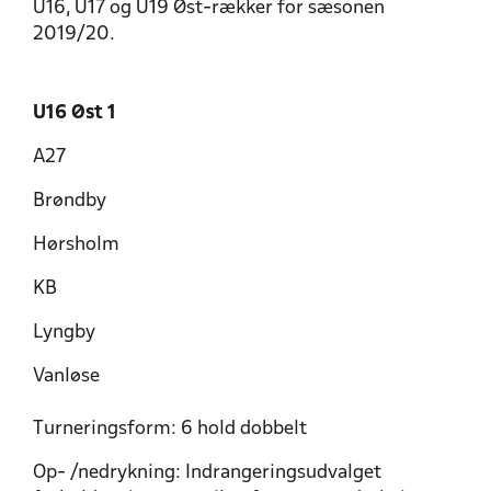
U16, U17 og U19 Øst-rækker for sæsonen
2019/20.
U16 Øst 1
A27
Brøndby
Hørsholm
KB
Lyngby
Vanløse
Turneringsform: 6 hold dobbelt
Op- /nedrykning: Indrangeringsudvalget