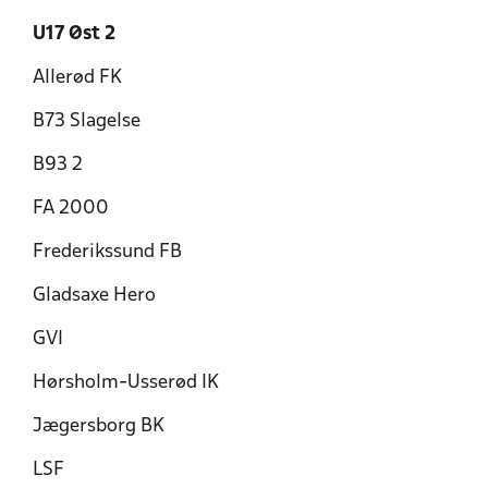
U17 Øst 2
Allerød FK
B73 Slagelse
B93 2
FA 2000
Frederikssund FB
Gladsaxe Hero
GVI
Hørsholm-Usserød IK
Jægersborg BK
LSF