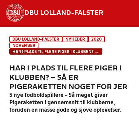
DBU LOLLAND-FALSTER
Hvad vil du søge efter?
DBU LOLLAND-FALSTER
NYHEDER
2020
INDHOLD OG NYHEDER
NOVEMBER
HAR I PLADS TIL FLERE PIGER I KLUBBEN? – SÅ ER PIGERAKETTEN NOGET FOR JER
STILLINGER, RESULTATER, KLUBBER OG
HOLD
HAR I PLADS TIL FLERE PIGER I
KLUBBEN? – SÅ ER
PIGERAKETTEN NOGET FOR JER
5 nye fodboldspillere - Så meget giver
Pigeraketten i gennemsnit til klubberne,
foruden en masse gode og sjove oplevelser.