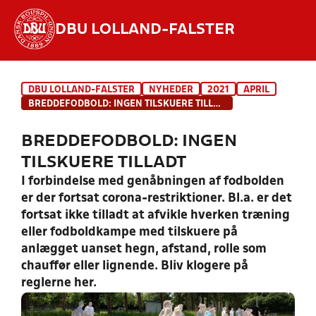
DBU LOLLAND-FALSTER
Hvad vil du søge efter?
DBU LOLLAND-FALSTER
NYHEDER
2021
APRIL
INDHOLD OG NYHEDER
BREDDEFODBOLD: INGEN TILSKUERE TILLADT
STILLINGER, RESULTATER, KLUBBER OG
BREDDEFODBOLD: INGEN
HOLD
TILSKUERE TILLADT
I forbindelse med genåbningen af fodbolden
er der fortsat corona-restriktioner. Bl.a. er det
fortsat ikke tilladt at afvikle hverken træning
eller fodboldkampe med tilskuere på
anlægget uanset hegn, afstand, rolle som
chauffør eller lignende. Bliv klogere på
reglerne her.