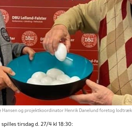
ne Hansen og projektkoordinator Henrik Danelund foretog lodtrækn
spilles t
irsdag d. 27/4 kl 18:30: