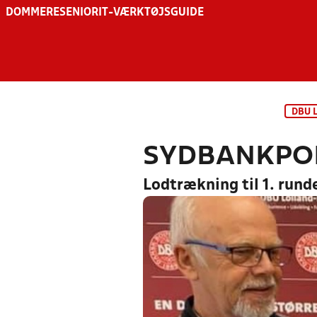
DOMMERE
SENIOR
IT-VÆRKTØJSGUIDE
DBU 
SYDBANKPO
Lodtrækning til 1. rund