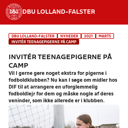
DBU LOLLAND-FALSTER
Hvad vil du søge efter?
DBU LOLLAND-FALSTER
NYHEDER
2021
MARTS
INDHOLD OG NYHEDER
INVITÉR TEENAGEPIGERNE PÅ CAMP
STILLINGER, RESULTATER, KLUBBER OG
INVITÉR TEENAGEPIGERNE PÅ
HOLD
CAMP
Vil I gerne gøre noget ekstra for pigerne i
fodboldklubben? Nu kan I søge om midler hos
DIF til at arrangere en uforglemmelig
fodboldlejr for dem og måske nogle af deres
veninder, som ikke allerede er i klubben.