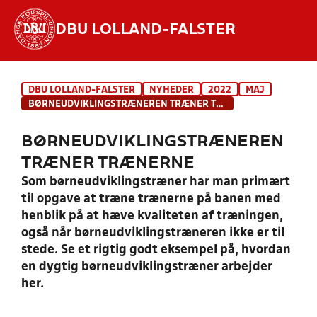
DBU LOLLAND-FALSTER
Hvad vil du søge efter?
DBU LOLLAND-FALSTER
NYHEDER
2022
MAJ
INDHOLD OG NYHEDER
BØRNEUDVIKLINGSTRÆNEREN TRÆNER TRÆNERNE
STILLINGER, RESULTATER, KLUBBER OG
BØRNEUDVIKLINGSTRÆNEREN
HOLD
TRÆNER TRÆNERNE
Som børneudviklingstræner har man primært
til opgave at træne trænerne på banen med
henblik på at hæve kvaliteten af træningen,
også når børneudviklingstræneren ikke er til
stede. Se et rigtig godt eksempel på, hvordan
en dygtig børneudviklingstræner arbejder
her.