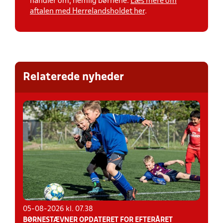
handler om, nemlig børnene.
Læs mere om
aftalen med Herrelandsholdet her
.
Relaterede nyheder
05-08-2026 kl. 07.38
BØRNESTÆVNER OPDATERET FOR EFTERÅRET