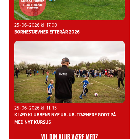
25-06-2026 kl. 17.00
BØRNESTÆVNER EFTERÅR 2026
25-06-2026 kl. 11.45
KLÆD KLUBBENS NYE U6-U8-TRÆNERE GODT PÅ
MED NYT KURSUS