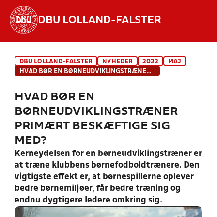
DBU LOLLAND-FALSTER
Hvad vil du søge efter?
DBU LOLLAND-FALSTER
NYHEDER
2022
MAJ
INDHOLD OG NYHEDER
HVAD BØR EN BØRNEUDVIKLINGSTRÆNER PRIMÆRT BESKÆFTIGE SIG MED?
STILLINGER, RESULTATER, KLUBBER OG
HVAD BØR EN
HOLD
BØRNEUDVIKLINGSTRÆNER
PRIMÆRT BESKÆFTIGE SIG
MED?
Kerneydelsen for en børneudviklingstræner er
at træne klubbens børnefodboldtrænere. Den
vigtigste effekt er, at børnespillerne oplever
bedre børnemiljøer, får bedre træning og
endnu dygtigere ledere omkring sig.