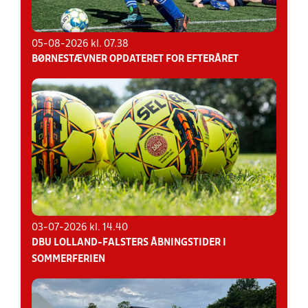
05-08-2026 kl. 07.38
BØRNESTÆVNER OPDATERET FOR EFTERÅRET
03-07-2026 kl. 14.40
DBU LOLLAND-FALSTERS ÅBNINGSTIDER I
SOMMERFERIEN