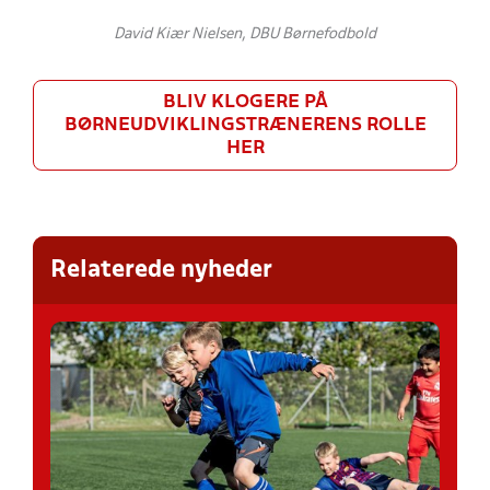
David Kiær Nielsen, DBU Børnefodbold
BLIV KLOGERE PÅ
BØRNEUDVIKLINGSTRÆNERENS ROLLE
HER
Relaterede nyheder