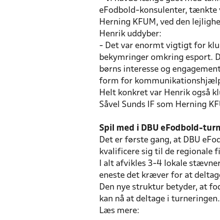
eFodbold-konsulenter, tænkte vi,
Herning KFUM, ved den lejlighe
Henrik uddyber:
- Det var enormt vigtigt for k
bekymringer omkring esport. De
børns interesse og engagement.
form for kommunikationshjælp
Helt konkret var Henrik også k
Såvel Sunds IF som Herning KF
Spil med i DBU eFodbold-tur
Det er første gang, at DBU eFo
kvalificere sig til de regionale
I alt afvikles 3-4 lokale stævne
eneste det kræver for at deltage
Den nye struktur betyder, at f
kan nå at deltage i turneringen
Læs mere: