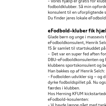
- Vores hjælp er gratis for klub
fodboldklubber. Så min opfordri
konsulent til en uforpligtende
Du finder jeres lokale eFodbol
eFodbold-kluber fik hjæl
Glade børn og unge i massevis 
eFodboldkonsulent, Henrik Selc
15 år samlet til startskuddet p
- Det var en super fed aften for
DBU-eFodboldkonsulenten og FIF
klubbens sportskonsulent og bø
Han bakkes op af Henrik Selch:
- Fodbolden udvikler sig – og 
dyrke fodboldspillet på. Nu også
færdes i klubben.
Hos Herning KFUM kickstartede 
eFodbold-kosulenten:
- Vi havde længe gået med tank