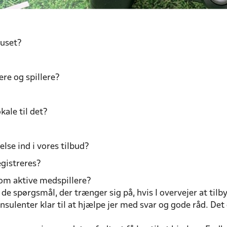
huset?
re og spillere?
kale til det?
lse ind i vores tilbud?
gistreres?
om aktive medspillere?
e spørgsmål, der trænger sig på, hvis I overvejer at tilb
ulenter klar til at hjælpe jer med svar og gode råd. Det g