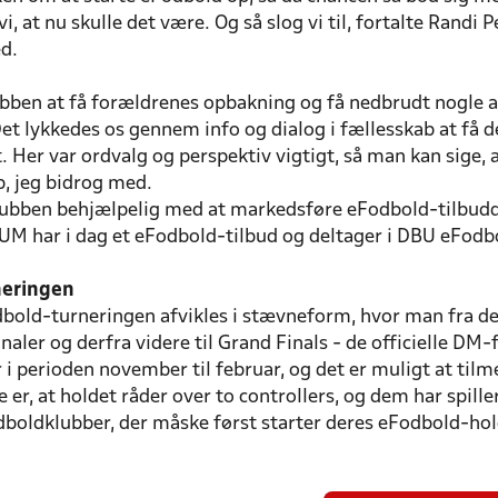
 at nu skulle det være. Og så slog vi til, fortalte Randi 
d.
lubben at få forældrenes opbakning og få nedbrudt nogle
t lykkedes os gennem info og dialog i fællesskab at få d
 Her var ordvalg og perspektiv vigtigt, så man kan sige, 
, jeg bidrog med.
lubben behjælpelig med at markedsføre eFodbold-tilbudde
UM har i dag et eFodbold-tilbud og deltager i DBU eFodb
neringen
dbold-turneringen afvikles i stævneform, hvor man fra de
 finaler og derfra videre til Grand Finals - de officielle D
r i perioden november til februar, og det er muligt at tilm
 er, at holdet råder over to controllers, og dem har spiller
odboldklubber, der måske først starter deres eFodbold-ho
.