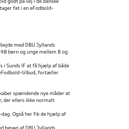
bold godt på vej i de danske
tager fat i en eFodbold-
arbejde med DBU Jyllands
le 48 børn og unge mellem 8 og
s i Sunds IF at få hjælp af både
Fodbold-tilbud, fortæller
t skaber spændende nye måder at
, der ellers ikke normalt
dag. Også her fik de hjælp af
ed besøg af DBU Jyllands