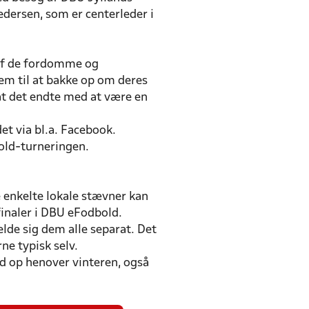
Pedersen, som er centerleder i
 af de fordomme og
em til at bakke op om deres
at det endte med at være en
t via bl.a. Facebook.
old-turneringen.
 enkelte lokale stævner kan
M-finaler i DBU eFodbold.
elde sig dem alle separat. Det
ne typisk selv.
ld op henover vinteren, også