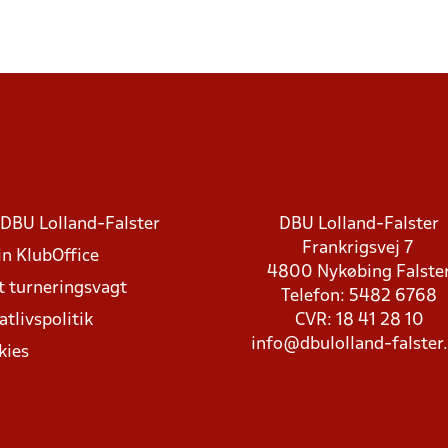
DBU Lolland-Falster
DBU Lolland-Falster
Frankrigsvej 7
in KlubOffice
4800 Nykøbing Falste
t turneringsvagt
Telefon: 5482 6768
atlivspolitik
CVR: 18 41 28 10
info@dbulolland-falster
kies