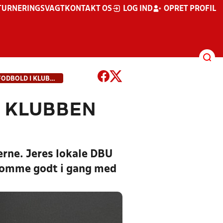
TURNERINGSVAGT
KONTAKT OS
LOG IND
OPRET PROFIL
KOM GODT I GANG MED EFODBOLD I KLUBBEN MED GRATIS HJÆLP
I KLUBBEN
erne. Jeres lokale DBU
n komme godt i gang med