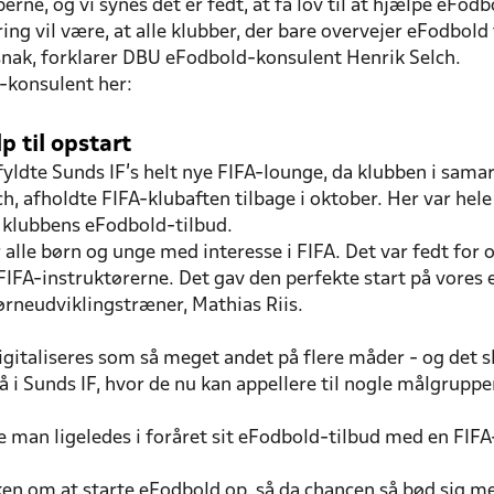
berne, og vi synes det er fedt, at få lov til at hjælpe eFod
ng vil være, at alle klubber, der bare overvejer eFodbold 
 snak, forklarer DBU eFodbold-konsulent Henrik Selch.
d-konsulent her:
p til opstart
fyldte Sunds IF’s helt nye FIFA-lounge, da klubben i sam
h, afholdte FIFA-klubaften tilbage i oktober. Her var he
å klubbens eFodbold-tilbud.
 alle børn og unge med interesse i FIFA. Det var fedt for o
A-instruktørerne. Det gav den perfekte start på vores e
rneudviklingstræner, Mathias Riis.
digitaliseres som så meget andet på flere måder - og de
 i Sunds IF, hvor de nu kan appellere til nogle målgrupper
man ligeledes i foråret sit eFodbold-tilbud med en FIFA-
en om at starte eFodbold op, så da chancen så bød sig m