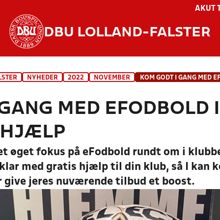
AKUT 
DBU LOLLAND-FALSTER
LSTER
NYHEDER
2022
NOVEMBER
 GANG MED EFODBOLD 
 HJÆLP
 et øget fokus på eFodbold rundt om i klubb
lar med gratis hjælp til din klub, så I ka
r give jeres nuværende tilbud et boost.