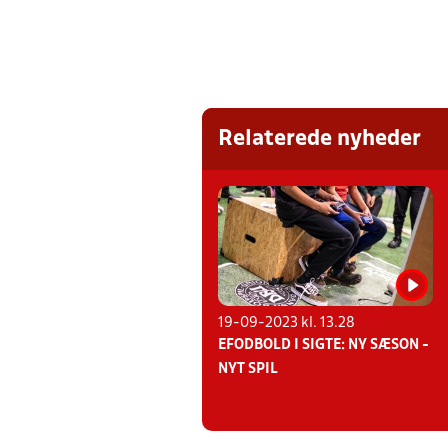
Relaterede nyheder
19-09-2023 kl. 13.28
EFODBOLD I SIGTE: NY SÆSON -
NYT SPIL