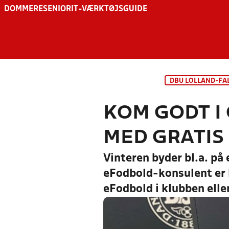
DOMMERE
SENIOR
IT-VÆRKTØJSGUIDE
DBU LOLLAND-FA
KOM GODT I
MED GRATIS
Vinteren byder bl.a. på
eFodbold-konsulent er k
eFodbold i klubben elle