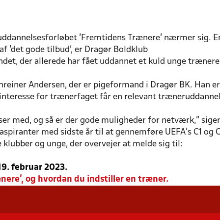
il uddannelsesforløbet ’Fremtidens Trænere’ nærmer sig. E
 af ’det gode tilbud’, er Dragør Boldklub
andet, der allerede har fået uddannet et kuld unge træner
chreiner Andersen, der er pigeformand i Dragør BK. Han er
interesse for trænerfaget får en relevant træneruddannel
ser med, og så er der gode muligheder for netværk,” sige
raspiranter med sidste år til at gennemføre UEFA’s C1 og
 klubber og unge, der overvejer at melde sig til:
 19. februar 2023.
ere’, og hvordan du indstiller en træner.
E