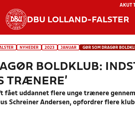
AKUT 
DBU LOLLAND-FALSTER
ALSTER
NYHEDER
2023
JANUAR
AGØR BOLDKLUB: INDST
S TRÆNERE’
ft fået uddannet flere unge trænere gennem
us Schreiner Andersen, opfordrer flere klubb