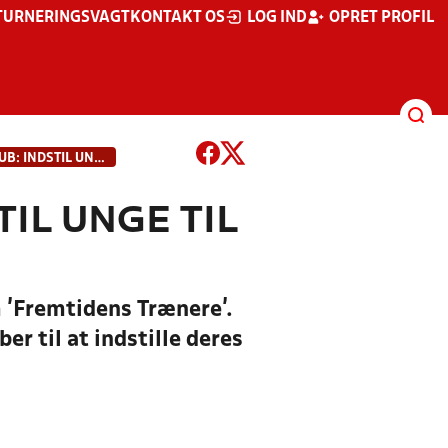
TURNERINGSVAGT
KONTAKT OS
LOG IND
OPRET PROFIL
GØR SOM DRAGØR BOLDKLUB: INDSTIL UNGE TIL ’FREMTIDENS TRÆNERE’
IL UNGE TIL
 ’Fremtidens Trænere’.
er til at indstille deres