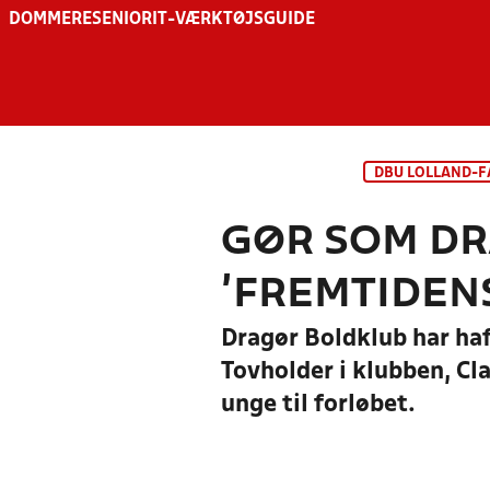
DOMMERE
SENIOR
IT-VÆRKTØJSGUIDE
DBU LOLLAND-F
GØR SOM DR
’FREMTIDEN
Dragør Boldklub har ha
Tovholder i klubben, Cla
unge til forløbet.