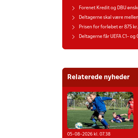
Forenet Kredit og DBU øns
Deltagerne skal være mellem
Prisen for forløbet er 875 kr.
Deltagerne får UEFA C1- og C
Relaterede nyheder
05-08-2026 kl. 07.38