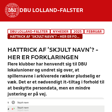
DBU LOLLAND-FALSTER
Hvad vil du søge efter?
DBU LOLLAND-FALSTER
NYHEDER
2025
FEBRUAR
INDHOLD OG NYHEDER
HATTRICK AF ’SKJULT NAVN’? - HER ER FORKLARINGEN
STILLINGER, RESULTATER, KLUBBER OG
HATTRICK AF ’SKJULT NAVN’? -
HOLD
HER ER FORKLARINGEN
Flere klubber har henvendt sig til DBU
lokalunioner og undret sig over, at
spillernavne i arkiverede rækker pludselig er
væk. Det er et nødvendigt it-tiltag i forhold til
at beskytte persondata, men en mindre
justering er på vej.