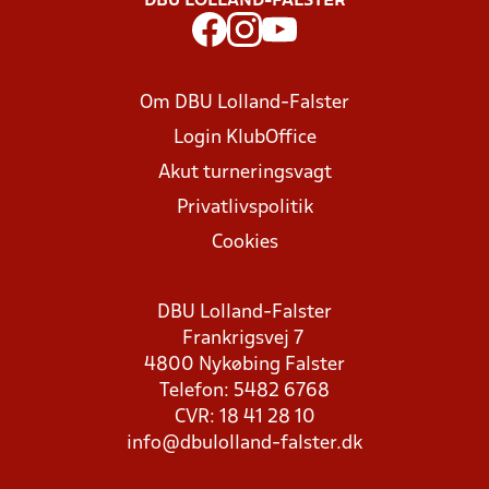
DBU LOLLAND-FALSTER
Om DBU Lolland-Falster
Login KlubOffice
Akut turneringsvagt
Privatlivspolitik
Cookies
DBU Lolland-Falster
Frankrigsvej 7
4800 Nykøbing Falster
Telefon: 5482 6768
CVR: 18 41 28 10
info@dbulolland-falster.dk