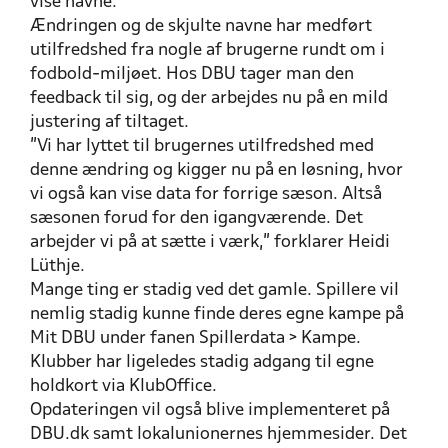
vise navne.
Ændringen og de skjulte navne har medført
utilfredshed fra nogle af brugerne rundt om i
fodbold-miljøet. Hos DBU tager man den
feedback til sig, og der arbejdes nu på en mild
justering af tiltaget.
”Vi har lyttet til brugernes utilfredshed med
denne ændring og kigger nu på en løsning, hvor
vi også kan vise data for forrige sæson. Altså
sæsonen forud for den igangværende. Det
arbejder vi på at sætte i værk,” forklarer Heidi
Lüthje.
Mange ting er stadig ved det gamle. Spillere vil
nemlig stadig kunne finde deres egne kampe på
Mit DBU under fanen Spillerdata > Kampe.
Klubber har ligeledes stadig adgang til egne
holdkort via KlubOffice.
Opdateringen vil også blive implementeret på
DBU.dk samt lokalunionernes hjemmesider. Det