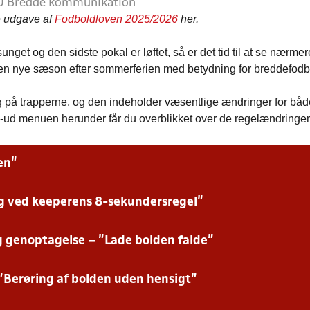
DBU Bredde kommunikation
de udgave af
Fodboldloven 2025/2026
her.
get og den sidste pokal er løftet, så er det tid til at se nærme
i den nye sæson efter sommerferien med betydning for breddefod
på trapperne, og den indeholder væsentlige ændringer for båd
-ud menuen herunder får du overblikket over de regelændringer, de
en”
 ved keeperens 8-sekundersregel”
 adfærden på og omkring fodboldbanen indeholder den nye version af fo
dbold.
lladt for én spiller for hvert hold – normalt anføreren – at henvende sig 
og genoptagelse – ”Lade bolden falde”
g klart tælle ned de sidste 5 sekunder af den otte-sekunders begrænsn
 indenfor 4 meter af dommeren:
ne bringes i spil.
l, når dommeren når til 0, så dømmes der hjørnespark i den side, der er
– ”Berøring af bolden uden hensigt”
Dommeren skal lade bolden falde således:
ltet, da spillet blev afbrudt, lader dommeren bolden falde til den forsva