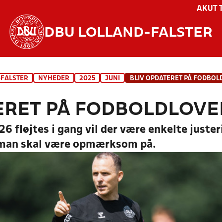
AKUT 
DBU LOLLAND-FALSTER
-FALSTER
NYHEDER
2025
JUNI
ERET PÅ FODBOLDLOVE
 fløjtes i gang vil der være enkelte juster
man skal være opmærksom på.