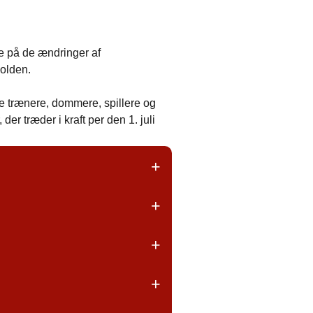
re på de ændringer af
bolden.
e trænere, dommere, spillere og
r træder i kraft per den 1. juli
+
+
dboldloven en øget beskyttelse af
til dommeren. De øvrige spillere kan
+
ing, som en keeper højest må holde
 nærmest keeperens placering.
+
rende keeper