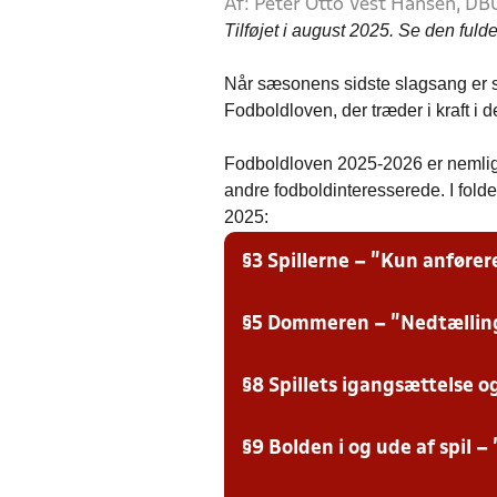
Af: Peter Otto Vest Hansen, 
Tilføjet i august 2025. Se den ful
Når sæsonens sidste slagsang er sun
Fodboldloven, der træder i kraft 
Fodboldloven 2025-2026 er nemlig 
andre fodboldinteresserede. I folde
2025:
§3 Spillerne – ”Kun anfører
§5 Dommeren – ”Nedtælling
For at beskytte dommeren og styrke
dommerne både i elite- og breddefo
I afgørende situationer er det kun ti
§8 Spillets igangsættelse 
Som noget nyt skal dommeren vise o
tildeles advarsler, hvis de kommer
bolden i arme eller hænder inden den
Har keeperen ikke bragt bolden i spi
Du kan læse om den nye regel her
.
§9 Bolden i og ude af spil 
Ændring vedr. ”Lade bolden falde”. 
Hvis bolden var i straffesparksfe