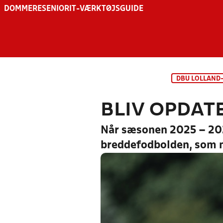
DOMMERE
SENIOR
IT-VÆRKTØJSGUIDE
DBU LOLLAND
BLIV OPDAT
Når sæsonen 2025 – 2026
breddefodbolden, som 