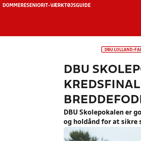
DOMMERE
SENIOR
IT-VÆRKTØJSGUIDE
DBU LOLLAND-FA
DBU SKOLEP
KREDSFINAL
BREDDEFODB
DBU Skolepokalen er go
og holdånd for at sikre s