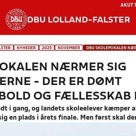
AKUT 
DBU LOLLAND-FALSTER
LSTER
NYHEDER
2025
NOVEMBER
OKALEN NÆRMER SIG
ERNE - DER ER DØMT
OLD OG FÆLLESSKAB 
dt i gang, og landets skoleelever kæmper a
ig en plads i årets finale. Men først skal der