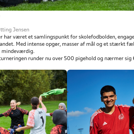
e
etting Jensen
r har været et samlingspunkt for skolefodbolden, engager
andet. Med intense opgør, masser af mål og et stærkt fæl
og mindeværdig.
g turneringen runder nu over 500 pigehold og nærmer sig 