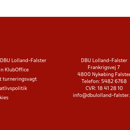
DBU Lolland-Falster
DBU Lolland-Falster
Frankrigsvej 7
in KlubOffice
4800 Nykøbing Falste
t turneringsvagt
Telefon: 5482 6768
atlivspolitik
CVR: 18 41 28 10
info@dbulolland-falster
kies