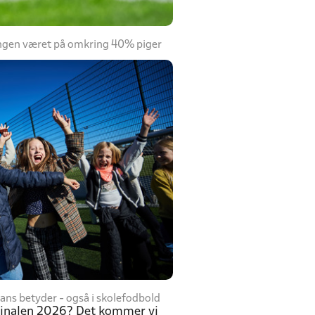
ingen været på omkring 40% piger
ans betyder - også i skolefodbold
s finalen 2026? Det kommer vi