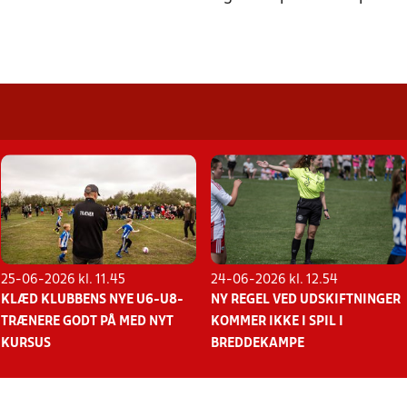
25-06-2026 kl. 11.45
24-06-2026 kl. 12.54
KLÆD KLUBBENS NYE U6-U8-
NY REGEL VED UDSKIFTNINGER
TRÆNERE GODT PÅ MED NYT
KOMMER IKKE I SPIL I
KURSUS
BREDDEKAMPE