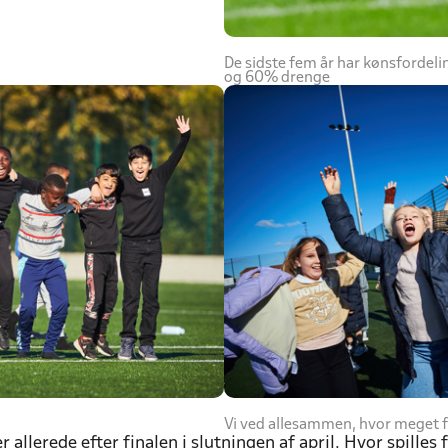
De sidste fem år har kønsfordel
og 60% drenge
Vi ved allesammen, hvor meget f
 allerede efter finalen i slutningen af april. Hvor spille