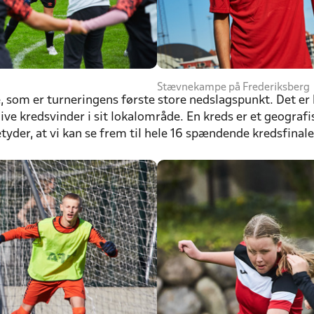
Stævnekampe på Frederiksberg
, som er turneringens første store nedslagspunkt. Det e
live kredsvinder i sit lokalområde. En kreds er et geograf
etyder, at vi kan se frem til hele 16 spændende kredsfinal