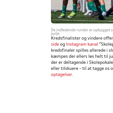
De indledende runder er opbygget s
pulje
Kredsfinalister og vindere offe
side
og
Instagram kanal
“Skolep
kredsfinaler spilles allerede i
kæmpes der ellers løs helt til ju
der er deltagende i Skolepokale
eller tilskuere - til at tagge os 
optagelser.