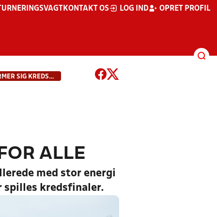
TURNERINGSVAGT
KONTAKT OS
LOG IND
OPRET PROFIL
DBU SKOLEPOKALEN NÆRMER SIG KREDSFINALERNE - DER ER DØMT BREDDEFODBOLD OG FÆLLESSKAB FOR ALLE
FOR ALLE
llerede med stor energi
 spilles kredsfinaler.