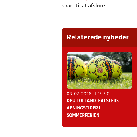
snart til at afsløre.
Relaterede nyheder
03-07-2026 kl. 14.40
DBU LOLLAND-FALSTERS
ÅBNINGSTIDER I
SOMMERFERIEN