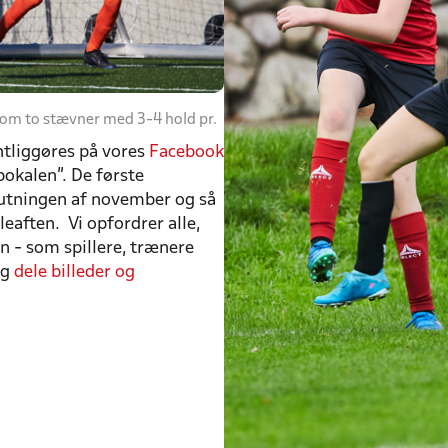
om to stævner med 3-4 hold pr.
ntliggøres på vores
Facebook
okalen”. De første
 slutningen af november og så
leaften. Vi opfordrer alle,
n - som spillere, trænere
og
dele billeder og