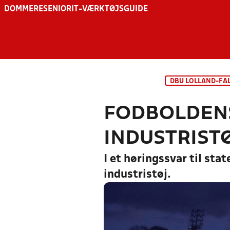
DOMMERE
SENIOR
IT-VÆRKTØJSGUIDE
DBU LOLLAND-FA
FODBOLDENS
INDUSTRIST
I et høringssvar til sta
industristøj.