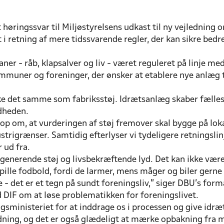
øringssvar til Miljøstyrelsens udkast til ny vejledning 
t i retning af mere tidssvarende regler, der kan sikre bedr
ner - råb, klapsalver og liv - været reguleret på linje me
ommuner og foreninger, der ønsker at etablere nye anlæg
ikke det samme som fabriksstøj. Idrætsanlæg skaber fælle
ndheden.
p om, at vurderingen af støj fremover skal bygge på loka
strigrænser. Samtidig efterlyser vi tydeligere retningsli
 ud fra.
m generende støj og livsbekræftende lyd. Det kan ikke væ
pille fodbold, fordi de larmer, mens måger og biler gerne 
 - det er et tegn på sundt foreningsliv," siger DBU’s for
IF om at løse problematikken for foreningslivet.
ngsministeriet for at inddrage os i processen og give idr
ning, og det er også glædeligt at mærke opbakning fra m