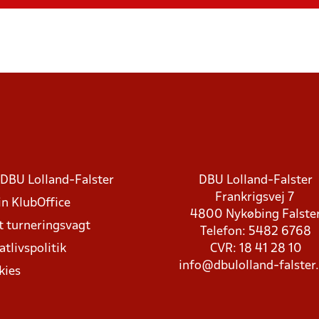
DBU Lolland-Falster
DBU Lolland-Falster
Frankrigsvej 7
in KlubOffice
4800 Nykøbing Falste
t turneringsvagt
Telefon: 5482 6768
atlivspolitik
CVR: 18 41 28 10
info@dbulolland-falster
kies