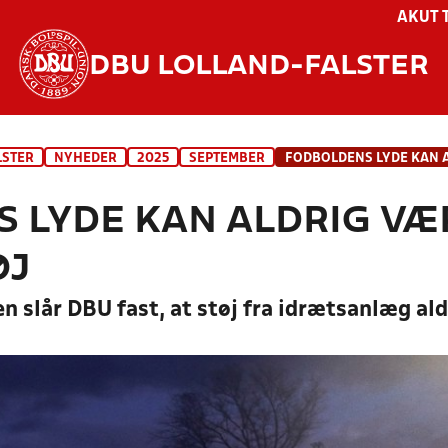
AKUT 
DBU LOLLAND-FALSTER
LSTER
NYHEDER
2025
SEPTEMBER
 LYDE KAN ALDRIG VÆ
ØJ
ten slår DBU fast, at støj fra idrætsanlæg al