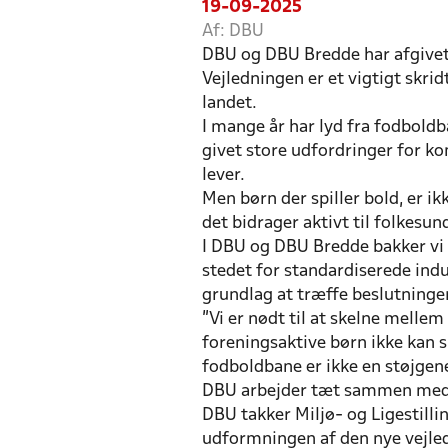
19-09-2025
Af: DBU
DBU og DBU Bredde har afgivet h
Vejledningen er et vigtigt skrid
landet.
I mange år har lyd fra fodboldba
givet store udfordringer for k
lever.
Men børn der spiller bold, er 
det bidrager aktivt til folkesu
I DBU og DBU Bredde bakker vi o
stedet for standardiserede indu
grundlag at træffe beslutninger
"Vi er nødt til at skelne melle
foreningsaktive børn ikke kan s
fodboldbane er ikke en støjgene
DBU arbejder tæt sammen med D
DBU takker Miljø- og Ligestilli
udformningen af den nye vejled