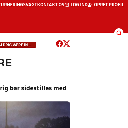
TURNERINGSVAGT
KONTAKT OS
LOG IND
OPRET PROFIL
FODBOLDENS LYDE KAN ALDRIG VÆRE INDUSTRISTØJ
RE
drig bør sidestilles med