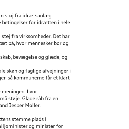
om støj fra idrætsanlæg.
e betingelser for idrætten i hele
d støj fra virksomheder. Det har
 tæt på, hvor mennesker bor og
sskab, bevægelse og glæde, og
le skøn og faglige afvejninger i
njer, så kommunerne får et klart
re meningen, hvor
må støje. Glade råb fra en
mand Jesper Møller.
ættens stemme plads i
iljøminister og minister for