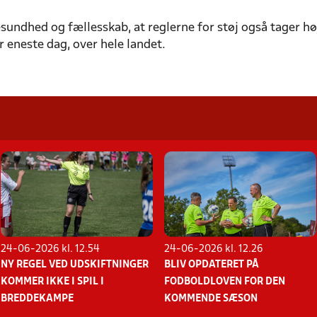
sundhed og fællesskab, at reglerne for støj også tager h
 eneste dag, over hele landet.
24-06-2026 kl. 12.54
24-06-2026 kl. 12.26
NY REGEL VED UDSKIFTNINGER
BLIV OPDATERET PÅ
KOMMER IKKE I SPIL I
FODBOLDLOVEN FOR DEN
BREDDEKAMPE
KOMMENDE SÆSON