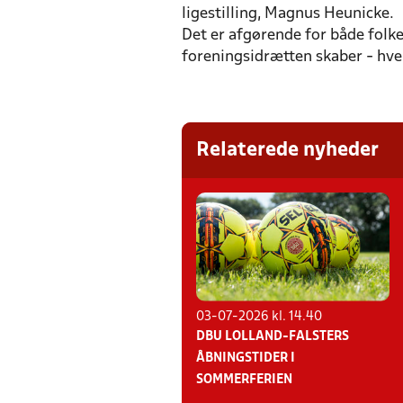
ligestilling, Magnus Heunicke.
Det er afgørende for både folke
foreningsidrætten skaber - hver
Relaterede nyheder
03-07-2026 kl. 14.40
DBU LOLLAND-FALSTERS
ÅBNINGSTIDER I
SOMMERFERIEN