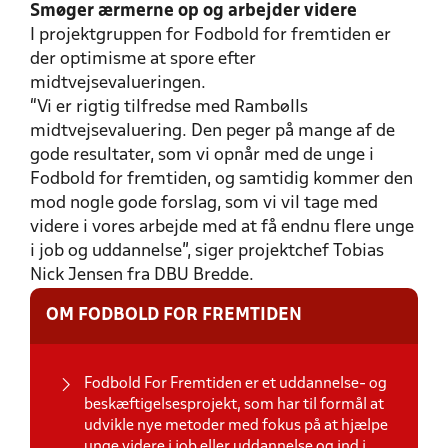
Smøger ærmerne op og arbejder videre
I projektgruppen for Fodbold for fremtiden er
der optimisme at spore efter
midtvejsevalueringen.
“Vi er rigtig tilfredse med Rambølls
midtvejsevaluering. Den peger på mange af de
gode resultater, som vi opnår med de unge i
Fodbold for fremtiden, og samtidig kommer den
mod nogle gode forslag, som vi vil tage med
videre i vores arbejde med at få endnu flere unge
i job og uddannelse”, siger projektchef Tobias
Nick Jensen fra DBU Bredde.
OM FODBOLD FOR FREMTIDEN
Fodbold For Fremtiden er et uddannelse- og
beskæftigelsesprojekt, som har til formål at
udvikle nye metoder med fokus på at hjælpe
unge videre i job eller uddannelse og ind i