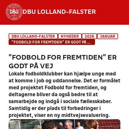
DBU LOLLAND-FALSTER
Hvad vil du søge efter?
DBU LOLLAND-FALSTER
NYHEDER
2026
JANUAR
INDHOLD OG NYHEDER
“FODBOLD FOR FREMTIDEN” ER GODT PÅ VEJ
STILLINGER, RESULTATER, KLUBBER OG
“FODBOLD FOR FREMTIDEN” ER
HOLD
GODT PÅ VEJ
Lokale fodboldklubber kan hjælpe unge med
at komme i job og uddannelse. Det er formålet
med projektet Fodbold for fremtiden, og
deltagerne bliver da også bedre til at
samarbejde og indgå i sociale fællesskaber.
Samtidig er der plads til forbedringer i
projektet, viser en ny midtvejsevaluering.