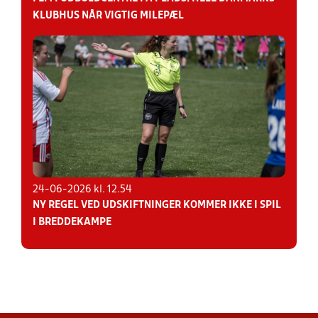
KLUBHUS NÅR VIGTIG MILEPÆL
24-06-2026 kl. 12.54
NY REGEL VED UDSKIFTNINGER KOMMER IKKE I SPIL
I BREDDEKAMPE