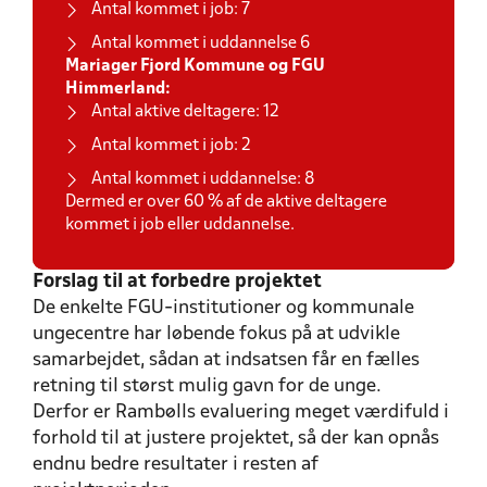
Antal kommet i job: 7
Antal kommet i uddannelse 6
Mariager Fjord Kommune og FGU
Himmerland:
Antal aktive deltagere: 12
Antal kommet i job: 2
Antal kommet i uddannelse: 8
Dermed er over 60 % af de aktive deltagere
kommet i job eller uddannelse.
Forslag til at forbedre projektet
De enkelte FGU-institutioner og kommunale
ungecentre har løbende fokus på at udvikle
samarbejdet, sådan at indsatsen får en fælles
retning til størst mulig gavn for de unge.
Derfor er Rambølls evaluering meget værdifuld i
forhold til at justere projektet, så der kan opnås
endnu bedre resultater i resten af