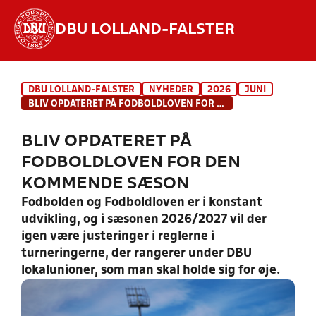
DBU LOLLAND-FALSTER
Hvad vil du søge efter?
DBU LOLLAND-FALSTER
NYHEDER
2026
JUNI
INDHOLD OG NYHEDER
BLIV OPDATERET PÅ FODBOLDLOVEN FOR DEN KOMMENDE SÆSON
STILLINGER, RESULTATER, KLUBBER OG
BLIV OPDATERET PÅ
HOLD
FODBOLDLOVEN FOR DEN
KOMMENDE SÆSON
Fodbolden og Fodboldloven er i konstant
udvikling, og i sæsonen 2026/2027 vil der
igen være justeringer i reglerne i
turneringerne, der rangerer under DBU
lokalunioner, som man skal holde sig for øje.