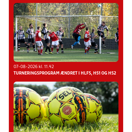
hånd, og
et hjørnespark dømmes til modspillerne,
hvis ikke målsparket er taget inden for de 5
NB: Der skal ikke længere tildeles advarsel til sparkeren,
sekunder.
hvis både keeper og sparker begår samtidige forseelser.
Der dømmes indirekte frispark.
Spilleren skal kun advares ved overdreven forsinkelse af
igangsættelsen, efter at dommeren har dømt
hjørnespark til modspillerne.
07-08-2026 kl. 11.42
TURNERINGSPROGRAM ÆNDRET I HLFS, HS1 OG HS2