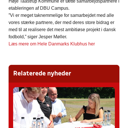
Høje Taastrup Kommune er tætte samarbejdspartnere i
etableringen af DBU Campus.
”Vi er meget taknemmelige for samarbejdet med alle
vores stærke partnere, der med deres store bidrag er
med til at realisere det mest ambitiøse projekt i dansk
fodbold,” siger Jesper Møller.
Læs mere om Hele Danmarks Klubhus her
Relaterede nyheder