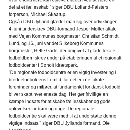
del af et fællesskab,” siger DBU Lolland-Falsters
forperson, Michael Skaarup.
Også i DBU Jylland glæder man sig over udviklingen.
4. juni underskrev DBU-formand Jesper Møller aftale
med Vejen Kommunes borgmester, Christian Schmidt
Lund, og 16. juni var det Silkeborg Kommunes
borgmester, Helle Gade, der omgivet af glade lokale
fodboldbørn skrev under på etableringen af et regionalt
fodboldcenter i Søholt Idrætspark.
”De regionale fodboldcentre er en vigtig investering i
breddefodboldens fremtid, for det er i de lokale
foreninger og miljøer, at fundamentet for dansk fodbold
bliver skabt hver eneste dag. Her gør frivillige en
kæmpe indsats for at skabe fællesskaber og gode
oplevelser for børn og unge. De regionale
fodboldcentre skal være med til at understøtte denne
vigtige indsats," siger DBU Jyllands formand, Ole