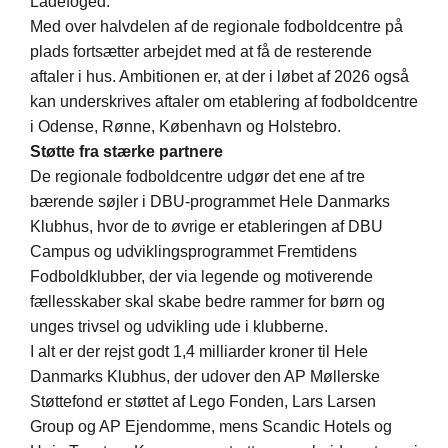
Ladefoged.
Med over halvdelen af de regionale fodboldcentre på
plads fortsætter arbejdet med at få de resterende
aftaler i hus. Ambitionen er, at der i løbet af 2026 også
kan underskrives aftaler om etablering af fodboldcentre
i Odense, Rønne, København og Holstebro.
Støtte fra stærke pa
rtnere
De regionale fodboldcentre udgør det ene af tre
bærende søjler i DBU-programmet Hele Danmarks
Klubhus, hvor de to øvrige er etableringen af DBU
Campus og udviklingsprogrammet Fremtidens
Fodboldklubber, der via legende og motiverende
fællesskaber skal skabe bedre rammer for børn og
unges trivsel og udvikling ude i klubberne.
I alt er der rejst godt 1,4 milliarder kroner til Hele
Danmarks Klubhus, der udover den AP Møllerske
Støttefond er støttet af Lego Fonden, Lars Larsen
Group og AP Ejendomme, mens Scandic Hotels og