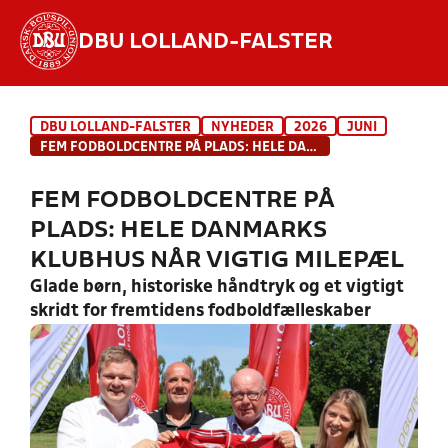
DBU LOLLAND-FALSTER
Hvad vil du søge efter?
DBU LOLLAND-FALSTER
NYHEDER
2026
JUNI
INDHOLD OG NYHEDER
FEM FODBOLDCENTRE PÅ PLADS: HELE DANMARKS KLUBHUS NÅR VIGTIG MILEPÆL
STILLINGER, RESULTATER, KLUBBER OG
FEM FODBOLDCENTRE PÅ
HOLD
PLADS: HELE DANMARKS
KLUBHUS NÅR VIGTIG MILEPÆL
Glade børn, historiske håndtryk og et vigtigt
skridt for fremtidens fodboldfælleskaber