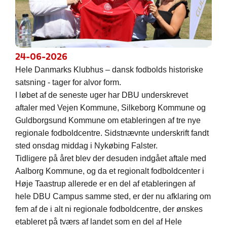
24-06-2026
Hele Danmarks Klubhus – dansk fodbolds historiske
satsning - tager for alvor form.
I løbet af de seneste uger har DBU underskrevet
aftaler med Vejen Kommune, Silkeborg Kommune og
Guldborgsund Kommune om etableringen af tre nye
regionale fodboldcentre. Sidstnævnte underskrift fandt
sted onsdag middag i Nykøbing Falster.
Tidligere på året blev der desuden indgået aftale med
Aalborg Kommune, og da et regionalt fodboldcenter i
Høje Taastrup allerede er en del af etableringen af
hele DBU Campus samme sted, er der nu afklaring om
fem af de i alt ni regionale fodboldcentre, der ønskes
etableret på tværs af landet som en del af Hele