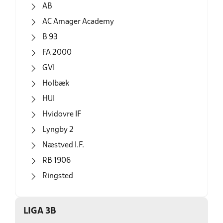
AB
AC Amager Academy
B 93
FA 2000
GVI
Holbæk
HUI
Hvidovre IF
Lyngby 2
Næstved I.F.
RB 1906
Ringsted
LIGA 3B