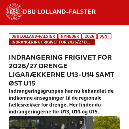
DBU LOLLAND-FALSTER
Hvad vil du søge efter?
DBU LOLLAND-FALSTER
NYHEDER
2026
JUNI
INDHOLD OG NYHEDER
INDRANGERING FRIGIVET FOR 2026/27 DRENGE LIGARÆKKERNE U13-U14 SAMT ØST U15
STILLINGER, RESULTATER, KLUBBER OG
INDRANGERING FRIGIVET FOR
HOLD
2026/27 DRENGE
LIGARÆKKERNE U13-U14 SAMT
ØST U15
Indrangeringsgruppen har nu behandlet de
indkomne ansøgninger til de regionale
fællesrækker for drenge. Her finder du
indrangeringerne for U13, U14 og U15.