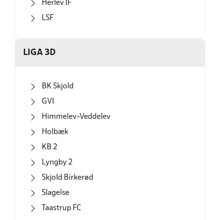
Herlev IF
LSF
LIGA 3D
BK Skjold
GVI
Himmelev-Veddelev
Holbæk
KB 2
Lyngby 2
Skjold Birkerød
Slagelse
Taastrup FC