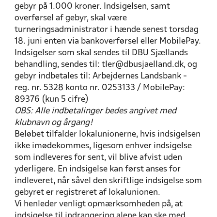
gebyr på 1.000 kroner. Indsigelsen, samt
overførsel af gebyr, skal være
turneringsadministrator i hænde senest torsdag
18. juni enten via bankoverførsel eller MobilePay.
Indsigelser som skal sendes til DBU Sjællands
behandling, sendes til: tler@dbusjaelland.dk, og
gebyr indbetales til: Arbejdernes Landsbank -
reg. nr. 5328 konto nr. 0253133 / MobilePay:
89376 (kun 5 cifre)
OBS: Alle indbetalinger bedes angivet med
klubnavn og årgang!
Beløbet tilfalder lokalunionerne, hvis indsigelsen
ikke imødekommes, ligesom enhver indsigelse
som indleveres for sent, vil blive afvist uden
yderligere. En indsigelse kan først anses for
indleveret, når såvel den skriftlige indsigelse som
gebyret er registreret af lokalunionen.
Vi henleder venligt opmærksomheden på, at
indsigelse til indrangering alene kan ske med