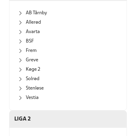
To nedrykkere fra Liga 3B til LU Mester
AB Tårnby
Én oprykkere fra hver LU Mester til Liga 3B
Allerød
Avarta
BSF
Frem
Greve
Køge 2
Solrød
Stenløse
Vestia
LIGA 2