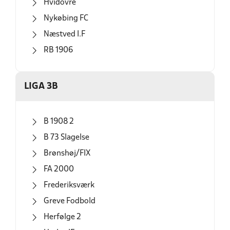
Hvidovre
Nykøbing FC
Næstved I.F
RB 1906
LIGA 3B
B 1908 2
B 73 Slagelse
Brønshøj/FIX
FA 2000
Frederiksværk
Greve Fodbold
Herfølge 2