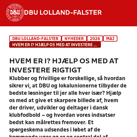
DBU LOLLAND-FALSTER
Hvad vil du søge efter?
DBU LOLLAND-FALSTER
NYHEDER
2026
MAJ
INDHOLD OG NYHEDER
HVEM ER I? HJÆLP OS MED AT INVESTERE RIGTIGT
STILLINGER, RESULTATER, KLUBBER OG
HVEM ER I? HJÆLP OS MED AT
HOLD
INVESTERE RIGTIGT
Klubber og frivillige er forskellige, så hvordan
sikrer vi, at DBU og lokalunionerne tilbyder de
bedste løsninger til jer alle hver især? Hjælp
os med at give et skarpere billede af, hvem
der driver, udvikler og deltager i dansk
klubfodbold – og hvordan vores indsatser
bedst kan målrettes fremover. Et
spørgeskema udsendes i løbet af de