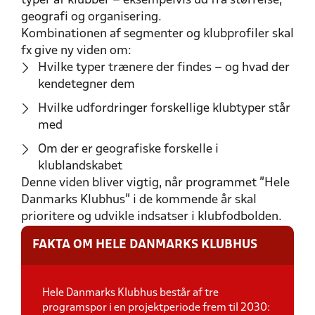
typer af klubber – eksempelvis ud fra størrelse,
geografi og organisering.
Kombinationen af segmenter og klubprofiler skal
fx give ny viden om:
Hvilke typer trænere der findes – og hvad der
kendetegner dem
Hvilke udfordringer forskellige klubtyper står
med
Om der er geografiske forskelle i
klublandskabet
Denne viden bliver vigtig, når programmet ”Hele
Danmarks Klubhus” i de kommende år skal
prioritere og udvikle indsatser i klubfodbolden.
FAKTA OM HELE DANMARKS KLUBHUS
Hele Danmarks Klubhus består af tre
programspor i en projektperiode frem til 2030: