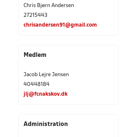
Chris Bjørn Andersen
27215443
chrisandersen91@gmail.com
Medlem
Jacob Lejre Jensen
40448184
jlj@fcnakskov.dk
Administration