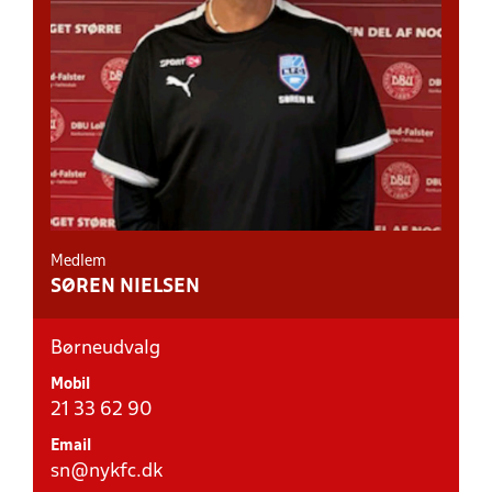
Medlem
SØREN NIELSEN
Børneudvalg
Mobil
21 33 62 90
Email
sn@nykfc.dk