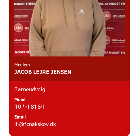
Medlem
JACOB LEJRE JENSEN
Børneudvalg
Mobil
40 44 81 84
Email
jlj@fcnakskov.dk