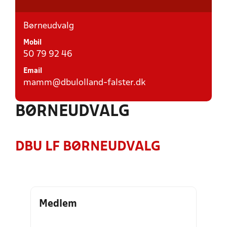
Børneudvalg
Mobil
50 79 92 46
Email
mamm@dbulolland-falster.dk
BØRNEUDVALG
DBU LF BØRNEUDVALG
Medlem