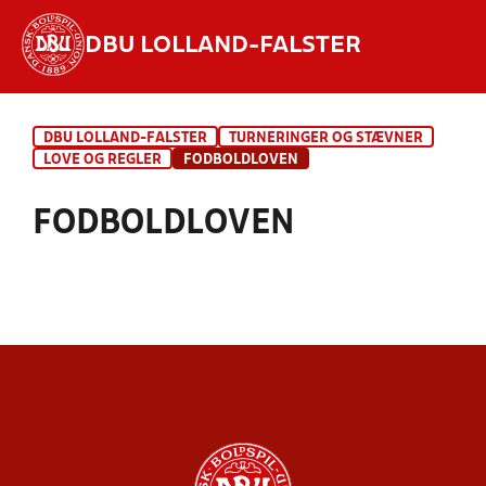
DBU LOLLAND-FALSTER
Hvad vil du søge efter?
DBU LOLLAND-FALSTER
TURNERINGER OG STÆVNER
INDHOLD OG NYHEDER
LOVE OG REGLER
FODBOLDLOVEN
STILLINGER, RESULTATER, KLUBBER OG
FODBOLDLOVEN
HOLD