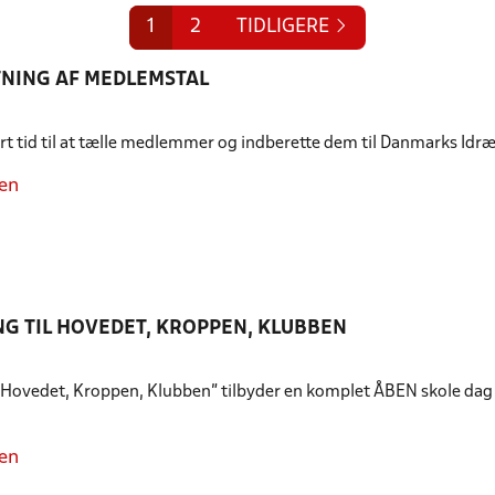
1
2
TIDLIGERE
NING AF MEDLEMSTAL
art tid til at tælle medlemmer og indberette dem til Danmarks Idr
en
NG TIL HOVEDET, KROPPEN, KLUBBEN
"Hovedet, Kroppen, Klubben" tilbyder en komplet ÅBEN skole dag me
en