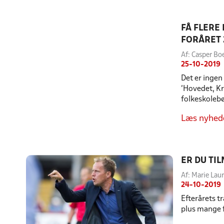
FÅ FLERE
FORÅRET 
Af: Casper B
25-10-2019
Det er ingen
'Hovedet, Kr
folkeskolebør
Læs nyhed
ER DU TI
Af: Marie La
24-10-2019
Efterårets t
plus mange fl