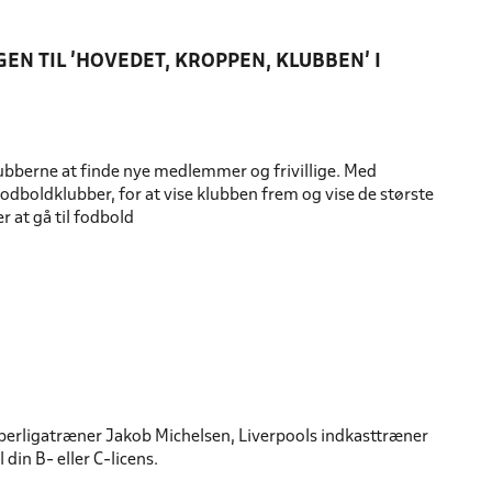
GEN TIL 'HOVEDET, KROPPEN, KLUBBEN' I
lubberne at finde nye medlemmer og frivillige. Med
dboldklubber, for at vise klubben frem og vise de største
r at gå til fodbold
perligatræner Jakob Michelsen, Liverpools indkasttræner
din B- eller C-licens.