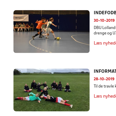
INDEFODB
30-10-2019
DBU Lolland-
drenge og U7
Læs nyhed
INFORMAT
28-10-2019
Til de travl
Læs nyhed