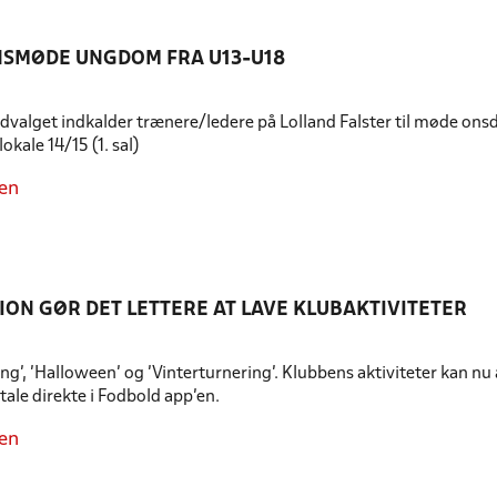
SMØDE UNGDOM FRA U13-U18
alget indkalder trænere/ledere på Lolland Falster til møde onsdag 
okale 14/15 (1. sal)
en
ION GØR DET LETTERE AT LAVE KLUBAKTIVITETER
ing', 'Halloween' og 'Vinterturnering'. Klubbens aktiviteter kan 
tale direkte i Fodbold app’en.
en