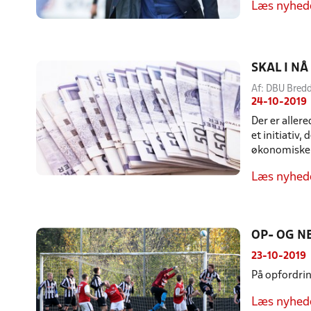
Læs nyhed
SKAL I N
Af: DBU Bred
24-10-2019
Der er aller
et initiativ
økonomiske m
Læs nyhed
OP- OG N
23-10-2019
På opfordring
Læs nyhed