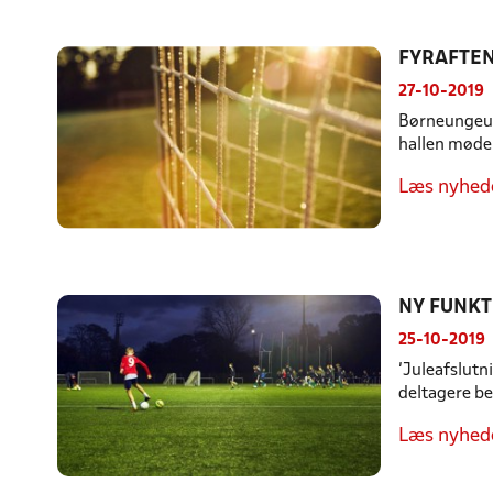
FYRAFTEN
27-10-2019
Børneungeudv
hallen mødel
Læs nyhed
NY FUNKT
25-10-2019
'Juleafslutn
deltagere be
Læs nyhed