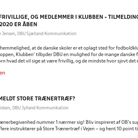
 FRIVILLIGE, OG MEDLEMMER I KLUBBEN - TILMELDIN
2020 ER ÅBEN
oe Jensen, DBU Sjælland Kommunikation
 hemmelighed, at de danske skoler er et oplagt sted for fodboldk
oppen, Klubben' tilbyder DBU en mulighed for de mange danske fo
n hvad det vil sige at være frivillig, og de mindste hvor sjovt det e
en
LMELDT STORE TRÆNERTRÆF?
uridsen, DBU Jylland Kommunikation
rænerbegivenhed nummer 1 nærmer sig! Bliv inspireret af OB’s su
ere instruktører på Store Trænertræf i Vejen – og hent 10 point til 