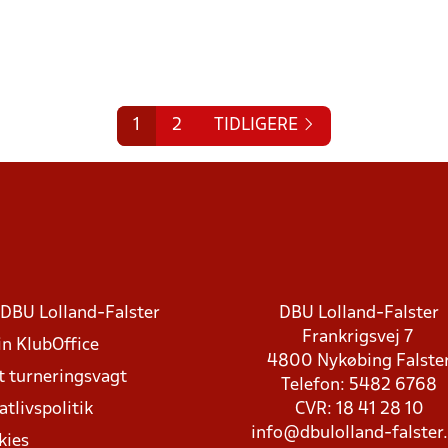
1
2
TIDLIGERE
DBU Lolland-Falster
DBU Lolland-Falster
Frankrigsvej 7
in KlubOffice
4800 Nykøbing Falste
t turneringsvagt
Telefon: 5482 6768
atlivspolitik
CVR: 18 41 28 10
info@dbulolland-falster
kies