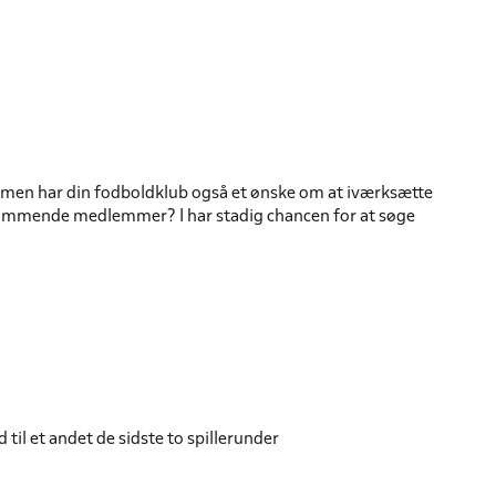
år, men har din fodboldklub også et ønske om at iværksætte
g kommende medlemmer? I har stadig chancen for at søge
 til et andet de sidste to spillerunder