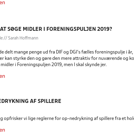
en
Å AT SØGE MIDLER I FORENINGSPULJEN 2019?
de // Sarah Hoffmann
ede delt mange penge ud fra DIF og DGI’s fælles foreningspulje i 
, der kan styrke den og gøre den mere attraktiv for nuværende o
idler i Foreningspuljen 2019, men I skal skynde jer.
en
EDRYKNING AF SPILLERE
 opfrisker vi lige reglerne for op-nedrykning af spillere fra et hold
en