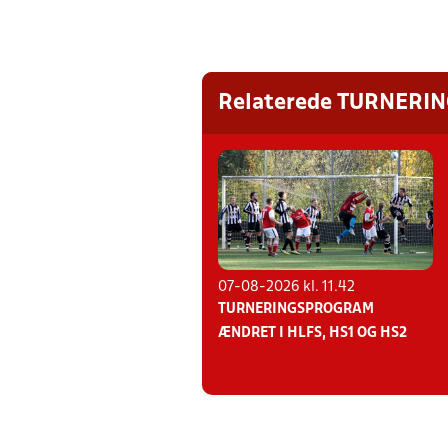
Relaterede TURNERI
07-08-2026 kl. 11.42
TURNERINGSPROGRAM
ÆNDRET I HLFS, HS1 OG HS2