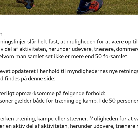
n
ngslinjer slår helt fast, at muligheden for at være op til
v del af aktiviteten, herunder udøvere, trænere, dommere
 selvom man samlet set ikke er mere end 50 forsamlet.
evet opdateret i henhold til myndighedernes nye retnings
 findes på denne side:
e særligt opmærksomme på følgende forhold:
rsoner gælder både for træning og kamp. I de 50 persone
 hverken træning, kampe eller stævner. Muligheden for at v
er en aktiv del af aktiviteten, herunder udøvere, træner