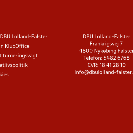
DBU Lolland-Falster
DBU Lolland-Falster
Frankrigsvej 7
in KlubOffice
4800 Nykøbing Falste
t turneringsvagt
Telefon: 5482 6768
atlivspolitik
CVR: 18 41 28 10
info@dbulolland-falster
kies