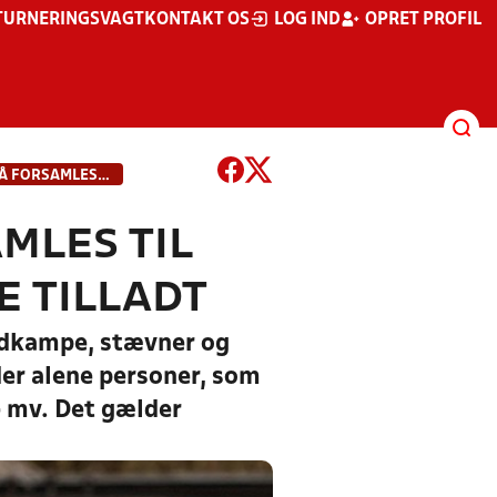
TURNERINGSVAGT
KONTAKT OS
LOG IND
OPRET PROFIL
NYE RETNINGSLINJER: 50 MÅ FORSAMLES TIL AKTIVITETER, MEN INGEN TILSKUERE TILLADT
MLES TIL
E TILLADT
oldkampe, stævner og
der alene personer, som
e mv. Det gælder