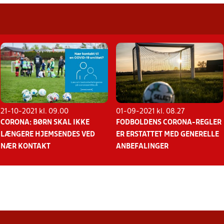
21-10-2021 kl. 09.00
01-09-2021 kl. 08.27
CORONA: BØRN SKAL IKKE
FODBOLDENS CORONA-REGLER
LÆNGERE HJEMSENDES VED
ER ERSTATTET MED GENERELLE
NÆR KONTAKT
ANBEFALINGER