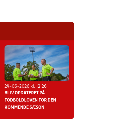
24-06-2026 kl. 12.26
BLIV OPDATERET PÅ
FODBOLDLOVEN FOR DEN
KOMMENDE SÆSON