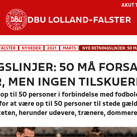
AKUT 
DBU LOLLAND-FALSTER
FALSTER
NYHEDER
2021
MARTS
SLINJER: 50 MÅ FORSA
, MEN INGEN TILSKUER
 op til 50 personer i forbindelse med fodb
or at være op til 50 personer til stede gæl
viteten, herunder udøvere, trænere, dommer