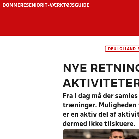
DOMMERE
SENIOR
IT-VÆRKTØJSGUIDE
DBU LOLLAND-
NYE RETNING
AKTIVITETER
Fra i dag må der samles
træninger. Muligheden f
er en aktiv del af akti
dermed ikke tilskuere.