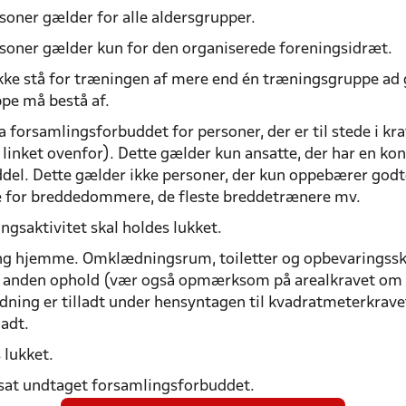
soner gælder for alle aldersgrupper.
soner gælder kun for den organiserede foreningsidræt.
kke stå for træningen af mere end én træningsgruppe ad
pe må bestå af.
 forsamlingsforbuddet for personer, der er til stede i kra
 linket ovenfor). Dette gælder kun ansatte, der har en ko
del. Dette gælder ikke personer, der kun oppebærer godt
e for breddedommere, de fleste breddetrænere mv.
ngsaktivitet skal holdes lukket.
ng hjemme. Omklædningsrum, toiletter og opbevaringssk
or anden ophold (vær også opmærksom på arealkravet om 
ning er tilladt under hensyntagen til kvadratmeterkravet
adt.
 lukket.
tsat undtaget forsamlingsforbuddet.