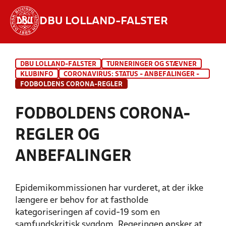
DBU LOLLAND-FALSTER
Hvad vil du søge efter?
DBU LOLLAND-FALSTER
TURNERINGER OG STÆVNER
INDHOLD OG NYHEDER
KLUBINFO
CORONAVIRUS: STATUS - ANBEFALINGER -
FAQ
FODBOLDENS CORONA-REGLER
STILLINGER, RESULTATER, KLUBBER OG
HOLD
FODBOLDENS CORONA-
REGLER OG
ANBEFALINGER
Epidemikommissionen har vurderet, at der ikke
længere er behov for at fastholde
kategoriseringen af covid-19 som en
samfundskritisk sygdom. Regeringen ønsker at