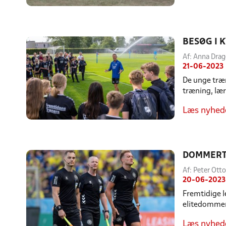
BESØG I 
Af: Anna Drag
21-06-2023
De unge træn
træning, læ
Læs nyhed
DOMMERT
Af: Peter Ot
20-06-2023
Fremtidige 
elitedomme
Læs nyhed