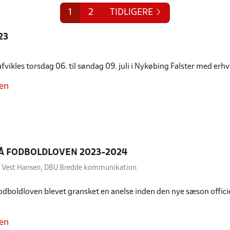
1
2
TIDLIGERE
23
fvikles torsdag 06. til søndag 09. juli i Nykøbing Falster med erh
en
PÅ FODBOLDLOVEN 2023-2024
to Vest Hansen, DBU Bredde kommunikation
Fodboldloven blevet gransket en anelse inden den nye sæson officiel
en