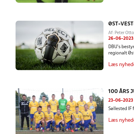
ØST-VEST
Af: Peter Ot
26-06-2023
DBU’s bestyr
regionalt Ø
Læs nyhed
100 ÅRS 
23-06-2023
Søllested IF
Læs nyhed