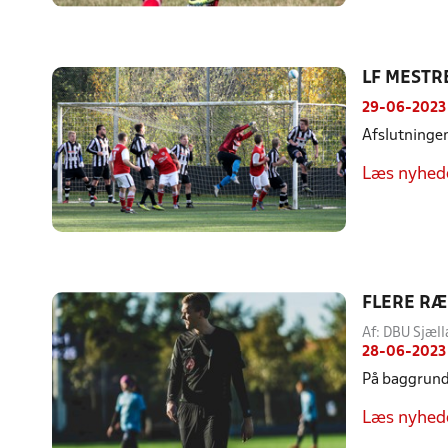
LF MESTR
29-06-2023
Afslutningen
Læs nyhed
FLERE RÆ
Af: DBU Sjæl
28-06-2023
På baggrund 
Læs nyhed