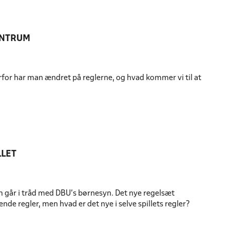
ENTRUM
orfor har man ændret på reglerne, og hvad kommer vi til at
LLET
om går i tråd med DBU's børnesyn. Det nye regelsæt
 regler, men hvad er det nye i selve spillets regler?