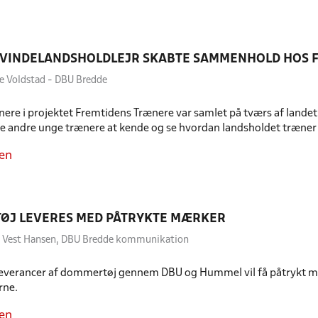
KVINDELANDSHOLDLEJR SKABTE SAMMENHOLD HOS 
e Voldstad - DBU Bredde
ere i projektet Fremtidens Trænere var samlet på tværs af landet i
re andre unge trænere at kende og se hvordan landsholdet træn
en
ØJ LEVERES MED PÅTRYKTE MÆRKER
to Vest Hansen, DBU Bredde kommunikation
leverancer af dommertøj gennem DBU og Hummel vil få påtrykt mæ
rne.
en