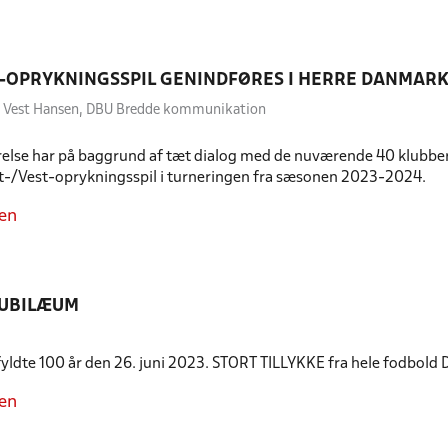
-OPRYKNINGSSPIL GENINDFØRES I HERRE DANMAR
to Vest Hansen, DBU Bredde kommunikation
else har på baggrund af tæt dialog med de nuværende 40 klubber 
st-/Vest-oprykningsspil i turneringen fra sæsonen 2023-2024.
en
JUBILÆUM
 fyldte 100 år den 26. juni 2023. STORT TILLYKKE fra hele fodbold
en