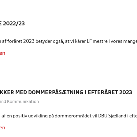
E 2022/23
 af foråret 2023 betyder også, at vi kårer LF mestre i vores mang
en
KKER MED DOMMERPÅSÆTNING I EFTERÅRET 2023
land Kommunikation
af en positiv udvikling på dommerområdet vil DBU Sjælland i eft
en