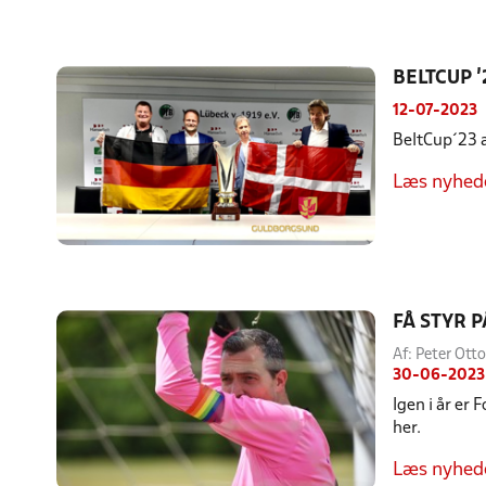
BELTCUP '
12-07-2023
BeltCup´23 a
Læs nyhed
FÅ STYR 
Af: Peter Ot
30-06-2023
Igen i år er 
her.
Læs nyhed