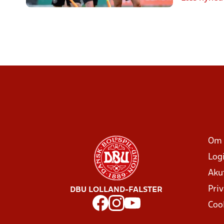
Om 
Log
Aku
Priv
DBU LOLLAND-FALSTER
Coo