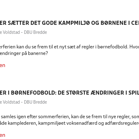
ER SÆTTER DET GODE KAMPMILJØ OG BØRNENE I C
e Voldstad - DBU Bredde
ferien kan du se frem til et nyt sæt af regler i børnefodbold. Hv
 ændringer på banerne?
en
ER I BØRNEFODBOLD: DE STØRSTE ÆNDRINGER I SPI
e Voldstad - DBU Bredde
samles igen efter sommerferien, kan de se frem til nye regler, s
åde kamplederen, kampmiljøet voksenadfærd og adfærdsregulerende
en