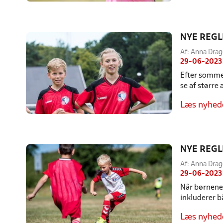
NYE REGL
Af: Anna Drag
29-06-2023
Efter sommer
se af større
Læs nyhed
NYE REGL
Af: Anna Drag
29-06-2023
Når børnene 
inkluderer b
Læs nyhed