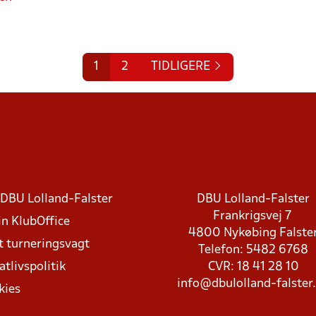
1
2
TIDLIGERE
DBU Lolland-Falster
DBU Lolland-Falster
Frankrigsvej 7
in KlubOffice
4800 Nykøbing Falste
t turneringsvagt
Telefon: 5482 6768
atlivspolitik
CVR: 18 41 28 10
info@dbulolland-falster
kies