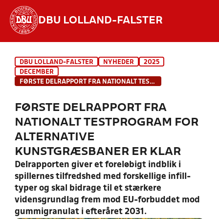
DBU LOLLAND-FALSTER
Hvad vil du søge efter?
DBU LOLLAND-FALSTER
NYHEDER
2025
INDHOLD OG NYHEDER
DECEMBER
FØRSTE DELRAPPORT FRA NATIONALT TESTPROGRAM FOR ALTERNATIVE KUNSTGRÆSBANER ER KLAR
STILLINGER, RESULTATER, KLUBBER OG
HOLD
FØRSTE DELRAPPORT FRA
NATIONALT TESTPROGRAM FOR
ALTERNATIVE
KUNSTGRÆSBANER ER KLAR
Delrapporten giver et foreløbigt indblik i
spillernes tilfredshed med forskellige infill-
typer og skal bidrage til et stærkere
vidensgrundlag frem mod EU-forbuddet mod
gummigranulat i efteråret 2031.