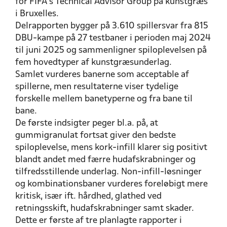
for FIFA’s Technical Advisor Group på kunstgræs
i Bruxelles.
Delrapporten bygger på 3.610 spillersvar fra 815
DBU-kampe på 27 testbaner i perioden maj 2024
til juni 2025 og sammenligner spiloplevelsen på
fem hovedtyper af kunstgræsunderlag.
Samlet vurderes banerne som acceptable af
spillerne, men resultaterne viser tydelige
forskelle mellem banetyperne og fra bane til
bane.
De første indsigter peger bl.a. på, at
gummigranulat fortsat giver den bedste
spiloplevelse, mens kork-infill klarer sig positivt
blandt andet med færre hudafskrabninger og
tilfredsstillende underlag. Non-infill-løsninger
og kombinationsbaner vurderes foreløbigt mere
kritisk, især ift. hårdhed, glathed ved
retningsskift, hudafskrabninger samt skader.
Dette er første af tre planlagte rapporter i