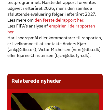
testprogrammet. Næste delrapport forventes
udgivet i efteråret 2026, mens den samlede
afsluttende evaluering følger i efteråret 2027.
Læs mere om
den første delrapport her.
Læs FIFA's analyse af
empirien i delrapporten
her.
Har I spørgsmål eller kommentarer til rapporten,
er I velkomne til at kontakte Anders Kjær
(ankj@dbu.dk), Victor Michelsen (vimi@dbu.dk)
eller Bjarne Christensen (bjch@dbufyn.dk).
Relaterede nyheder