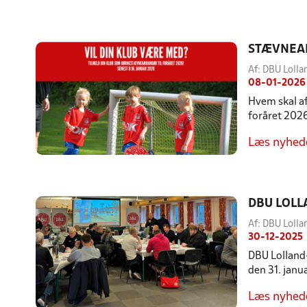
STÆVNEA
Af: DBU Lolla
08-01-2026
Hvem skal af
foråret 202
Læs nyhed
DBU LOL
Af: DBU Lolla
30-12-2025
DBU Lolland-
den 31. janu
Læs nyhed