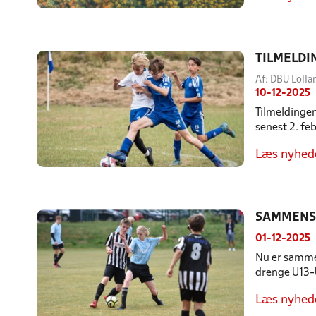
TILMELDI
Af: DBU Lolla
10-12-2025
Tilmeldingen
senest 2. fe
Læs nyhed
SAMMENSÆ
01-12-2025
Nu er sammen
drenge U13-
Læs nyhed