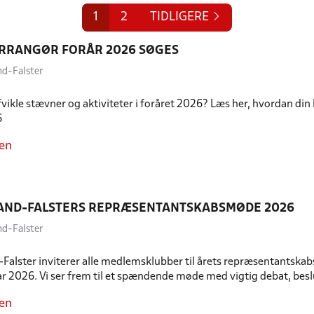
1
2
TIDLIGERE
RRANGØR FORÅR 2026 SØGES
nd-Falster
vikle stævner og aktiviteter i foråret 2026? Læs her, hvordan din
6
en
LAND-FALSTERS REPRÆSENTANTSKABSMØDE 2026
nd-Falster
Falster inviterer alle medlemsklubber til årets repræsentantska
ar 2026. Vi ser frem til et spændende møde med vigtig debat, bes
en