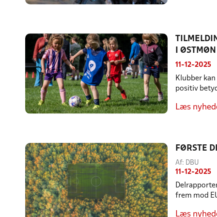
TILMELDI
I ØSTMØN
11-12-2025
Klubber kan 
positiv bety
Læs nyhed
FØRSTE D
Af: DBU
11-12-2025
Delrapporten 
frem mod EU
Læs nyhed