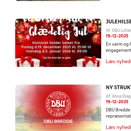
JULEHILS
Af: DBU Lolla
19-12-2025
En varm og hj
engagement, 
Læs nyhed
NY STRUK
Af: Anna Drag
19-12-2025
DBU Bredde h
repræsentati
Læs nyhed