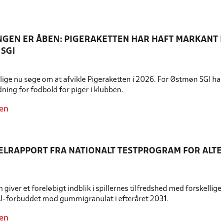
NGEN ER ÅBEN: PIGERAKETTEN HAR HAFT MARKANT 
 SGI
lige nu søge om at afvikle Pigeraketten i 2026. For Østmøn SGI ha
dning for fodbold for piger i klubben.
en
ELRAPPORT FRA NATIONALT TESTPROGRAM FOR ALT
giver et foreløbigt indblik i spillernes tilfredshed med forskellig
-forbuddet mod gummigranulat i efteråret 2031.
en