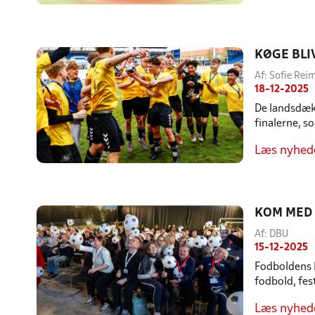
KØGE BLI
Af: Sofie Rei
18-12-2025
De landsdækk
finalerne, s
Læs nyhed
KOM MED 
Af: DBU
15-12-2025
Fodboldens K
fodbold, fest
Læs nyhed