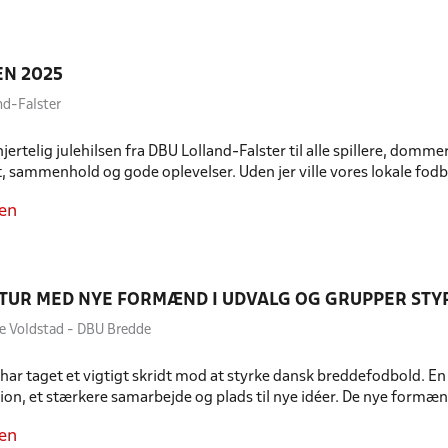
EN 2025
nd-Falster
ertelig julehilsen fra DBU Lolland-Falster til alle spillere, dommer
sammenhold og gode oplevelser. Uden jer ville vores lokale fod
en
TUR MED NYE FORMÆND I UDVALG OG GRUPPER ST
e Voldstad - DBU Bredde
ar taget et vigtigt skridt mod at styrke dansk breddefodbold. En 
on, et stærkere samarbejde og plads til nye idéer. De nye formænd
en