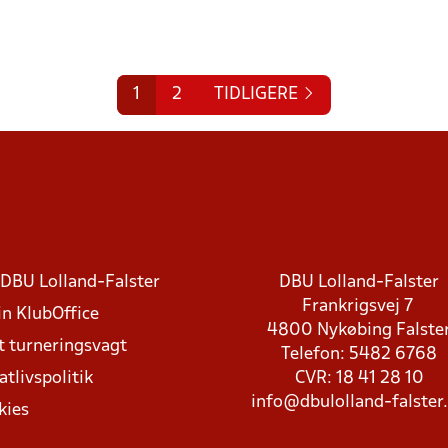
1
2
TIDLIGERE
DBU Lolland-Falster
DBU Lolland-Falster
Frankrigsvej 7
in KlubOffice
4800 Nykøbing Falste
t turneringsvagt
Telefon: 5482 6768
atlivspolitik
CVR: 18 41 28 10
info@dbulolland-falster
kies