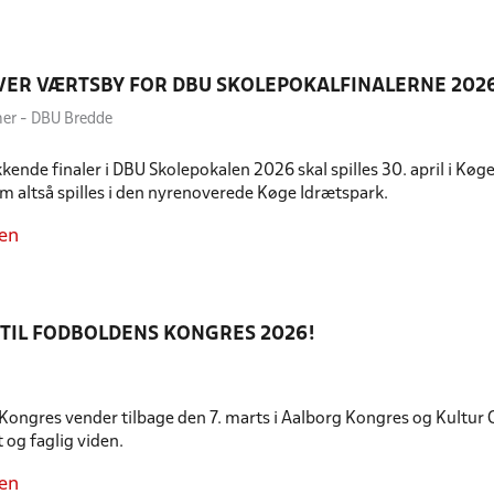
VER VÆRTSBY FOR DBU SKOLEPOKALFINALERNE 202
mer - DBU Bredde
ende finaler i DBU Skolepokalen 2026 skal spilles 30. april i Kø
om altså spilles i den nyrenoverede Køge Idrætspark.
en
TIL FODBOLDENS KONGRES 2026!
ongres vender tilbage den 7. marts i Aalborg Kongres og Kultur
 og faglig viden.
en