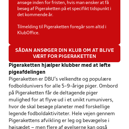
ansøge inden for fristen, hvis man ønsker at få
besøg af Pigeraketten på et specifikt tidspunkt i
det kommende år.
Tilmelding til Pigeraketten foregår som altid i
KlubOffice.
SÅDAN ANSØGER DIN KLUB OM AT BLIVE
VÆRT FOR PIGERAKETTEN
Pigeraketten hjælper klubber med at løfte
pigeafdelingen
Pigeraketten er DBU’s velkendte og populære
fodboldunivers for alle 5-9-årige piger. Ombord
på Pigeraketten får de deltagende piger
mulighed for at flyve ud i et unikt rumunivers,
hvor de skal besøge planeter med forskellige
legende fodboldaktiviteter. Hele vejen gennem
Pigerakettens afvikling er leg og bevægelse i
højsædet – men flere af øvelserne kan også