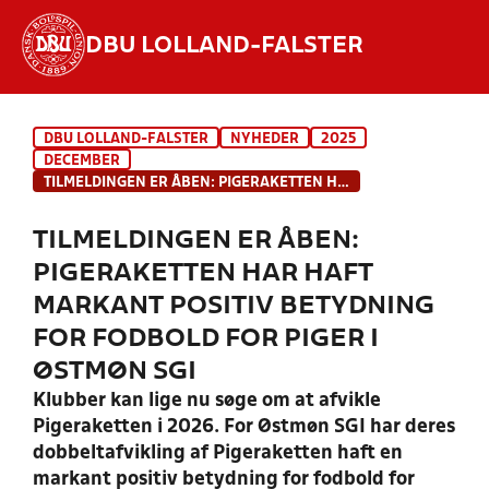
DBU LOLLAND-FALSTER
Hvad vil du søge efter?
DBU LOLLAND-FALSTER
NYHEDER
2025
INDHOLD OG NYHEDER
DECEMBER
TILMELDINGEN ER ÅBEN: PIGERAKETTEN HAR HAFT MARKANT POSITIV BETYDNING FOR FODBOLD FOR PIGER I ØSTMØN SGI
STILLINGER, RESULTATER, KLUBBER OG
HOLD
TILMELDINGEN ER ÅBEN:
PIGERAKETTEN HAR HAFT
MARKANT POSITIV BETYDNING
FOR FODBOLD FOR PIGER I
ØSTMØN SGI
Klubber kan lige nu søge om at afvikle
Pigeraketten i 2026. For Østmøn SGI har deres
dobbeltafvikling af Pigeraketten haft en
markant positiv betydning for fodbold for