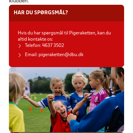
klubben.
HAR DU SPØRGSMÅL?
Hvis du har spørgsmål til Pigeraketten, kan du
altid kontakte os:
Telefon: 4637 3502
Email: pigeraketten@dbu.dk