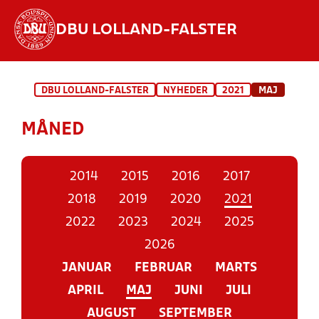
DBU LOLLAND-FALSTER
Hvad vil du søge efter?
DBU LOLLAND-FALSTER
NYHEDER
2021
MAJ
INDHOLD OG NYHEDER
MÅNED
STILLINGER, RESULTATER, KLUBBER OG
HOLD
2014
2015
2016
2017
2018
2019
2020
2021
2022
2023
2024
2025
2026
JANUAR
FEBRUAR
MARTS
APRIL
MAJ
JUNI
JULI
AUGUST
SEPTEMBER