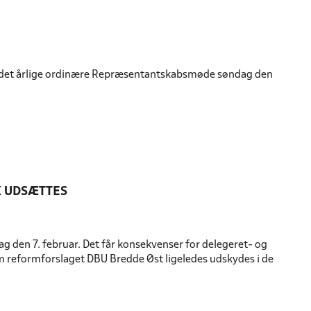
til det årlige ordinære Repræsentantskabsmøde søndag den
 UDSÆTTES
 den 7. februar. Det får konsekvenser for delegeret- og
reformforslaget DBU Bredde Øst ligeledes udskydes i de