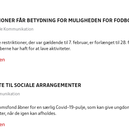
IONER FÅR BETYDNING FOR MULIGHEDEN FOR FOD
dde Kommunikation
restriktioner, der var gældende til 7. februar, er forlænget til 28
erne har haft for at lave aktiviteter.
en
TE TIL SOCIALE ARRANGEMENTER
munikation
sfond åbner for en særlig Covid-19-pulje, som kan give ungdomsh
r, når de igen kan afholdes.
en