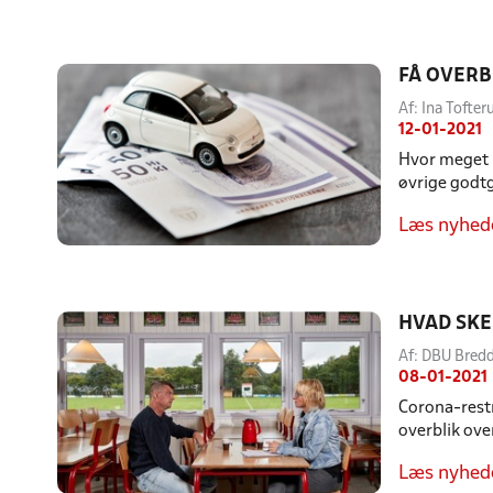
FÅ OVERB
Af: Ina Tofte
12-01-2021
Hvor meget 
øvrige godtg
Læs nyhed
HVAD SKE
Af: DBU Bre
08-01-2021
Corona-restr
overblik ove
Læs nyhed