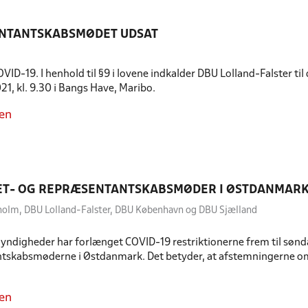
NTANTSKABSMØDET UDSAT
VID-19. I henhold til §9 i lovene indkalder DBU Lolland-Falster 
021, kl. 9.30 i Bangs Have, Maribo.
en
ET- OG REPRÆSENTANTSKABSMØDER I ØSTDANMARK
holm, DBU Lolland-Falster, DBU København og DBU Sjælland
ndigheder har forlænget COVID-19 restriktionerne frem til søndag
tskabsmøderne i Østdanmark. Det betyder, at afstemningerne om 
en