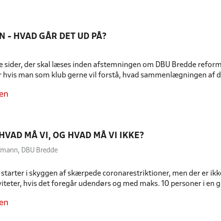
 - HVAD GÅR DET UD PÅ?
e sider, der skal læses inden afstemningen om DBU Bredde reform
r hvis man som klub gerne vil forstå, hvad sammenlægningen af d
en
HVAD MÅ VI, OG HVAD MÅ VI IKKE?
ffmann, DBU Bredde
starter i skyggen af skærpede coronarestriktioner, men der er ikke 
iteter, hvis det foregår udendørs og med maks. 10 personer i en 
en