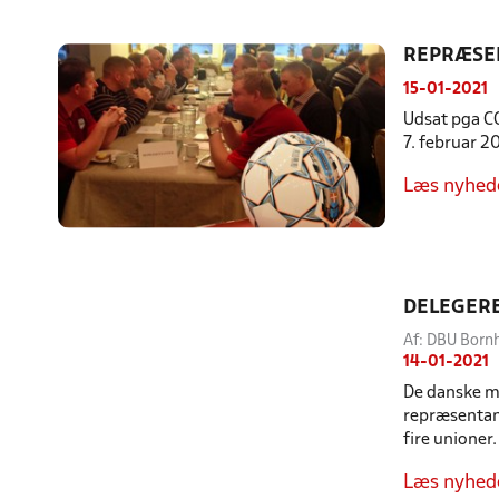
REPRÆSE
15-01-2021
Udsat pga CO
7. februar 2
Læs nyhed
DELEGER
Af: DBU Born
14-01-2021
De danske my
repræsentan
fire unioner.
Læs nyhed