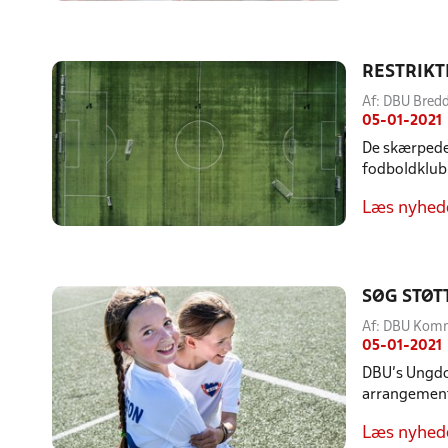
RESTRIKT
Af: DBU Bre
05-01-2021
De skærpede 
fodboldklubb
Læs nyhed
SØG STØT
Af: DBU Kom
05-01-2021
DBU’s Ungdom
arrangemente
Læs nyhed