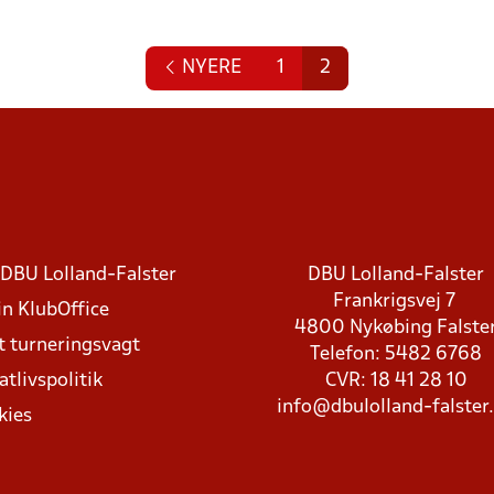
NYERE
1
2
DBU Lolland-Falster
DBU Lolland-Falster
Frankrigsvej 7
in KlubOffice
4800 Nykøbing Falste
t turneringsvagt
Telefon: 5482 6768
atlivspolitik
CVR: 18 41 28 10
info@dbulolland-falster
kies