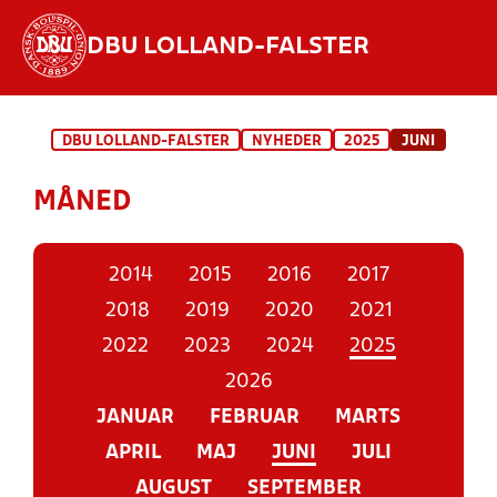
DBU LOLLAND-FALSTER
Hvad vil du søge efter?
DBU LOLLAND-FALSTER
NYHEDER
2025
JUNI
INDHOLD OG NYHEDER
MÅNED
STILLINGER, RESULTATER, KLUBBER OG
HOLD
2014
2015
2016
2017
2018
2019
2020
2021
2022
2023
2024
2025
2026
JANUAR
FEBRUAR
MARTS
APRIL
MAJ
JUNI
JULI
AUGUST
SEPTEMBER