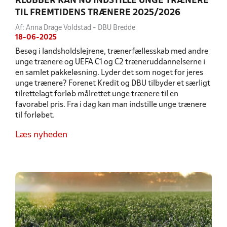
KLUBBER KAN NU INDSTILLE UNGE TRÆNERE
TIL FREMTIDENS TRÆNERE 2025/2026
Af: Anna Drage Voldstad - DBU Bredde
18-06-2025
Besøg i landsholdslejrene, trænerfællesskab med andre
unge trænere og UEFA C1 og C2 træneruddannelserne i
en samlet pakkeløsning. Lyder det som noget for jeres
unge trænere? Forenet Kredit og DBU tilbyder et særligt
tilrettelagt forløb målrettet unge trænere til en
favorabel pris. Fra i dag kan man indstille unge trænere
til forløbet.
Læs nyheden