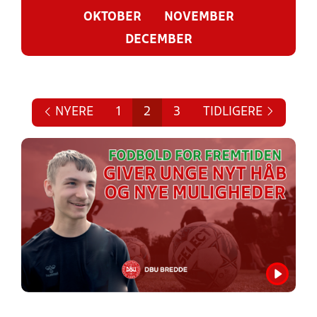
OKTOBER
NOVEMBER
DECEMBER
NYERE
1
2
3
TIDLIGERE