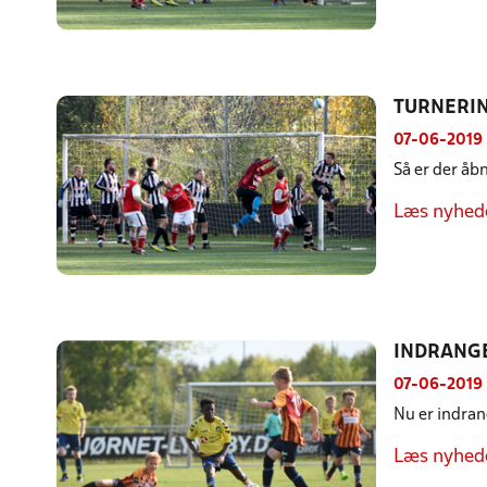
TURNERIN
07-06-2019
Så er der åbn
Læs nyhed
INDRANGE
07-06-2019
Nu er indran
Læs nyhed