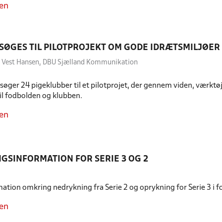
en
SØGES TIL PILOTPROJEKT OM GODE IDRÆTSMILJØER
to Vest Hansen, DBU Sjælland Kommunikation
øger 24 pigeklubber til et pilotprojet, der gennem viden, værktøje
til fodbolden og klubben.
en
GSINFORMATION FOR SERIE 3 OG 2
mation omkring nedrykning fra Serie 2 og oprykning for Serie 3 i f
en