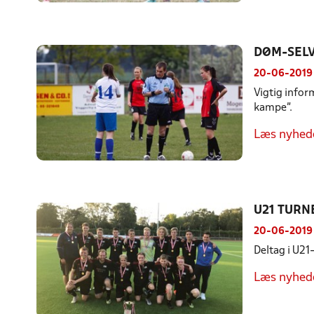
DØM-SEL
20-06-2019
Vigtig info
kampe".
Læs nyhed
U21 TURN
20-06-2019
Deltag i U21
Læs nyhed