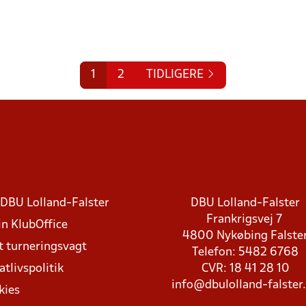
1
2
TIDLIGERE
DBU Lolland-Falster
DBU Lolland-Falster
Frankrigsvej 7
in KlubOffice
4800 Nykøbing Falste
t turneringsvagt
Telefon: 5482 6768
atlivspolitik
CVR: 18 41 28 10
info@dbulolland-falster
kies