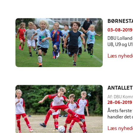
BØRNEST
03-08-2019
DBU Lolland-
U8, U9 og U1
Læs nyhed
ANTALLET
Af: DBU Kom
28-06-2019
Årets første
handler det
Læs nyhed