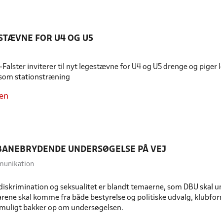
STÆVNE FOR U4 OG U5
alster inviterer til nyt legestævne for U4 og U5 drenge og piger lør
 som stationstræning
en
BANEBRYDENDE UNDERSØGELSE PÅ VEJ
munikation
, diskrimination og seksualitet er blandt temaerne, som DBU skal un
arene skal komme fra både bestyrelse og politiske udvalg, klubfo
uligt bakker op om undersøgelsen.