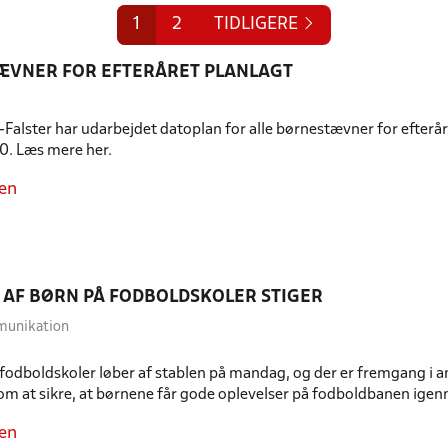
1
2
TIDLIGERE
ÆVNER FOR EFTERÅRET PLANLAGT
Falster har udarbejdet datoplan for alle børnestævner for efter
0. Læs mere her.
en
 AF BØRN PÅ FODBOLDSKOLER STIGER
munikation
 fodboldskoler løber af stablen på mandag, og der er fremgang i a
 om at sikre, at børnene får gode oplevelser på fodboldbanen ig
en