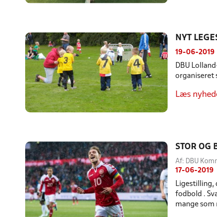
NYT LEGE
19-06-2019
DBU Lolland-F
organiseret
Læs nyhed
STOR OG 
Af: DBU Kom
17-06-2019
Ligestilling
fodbold . Sv
mange som m