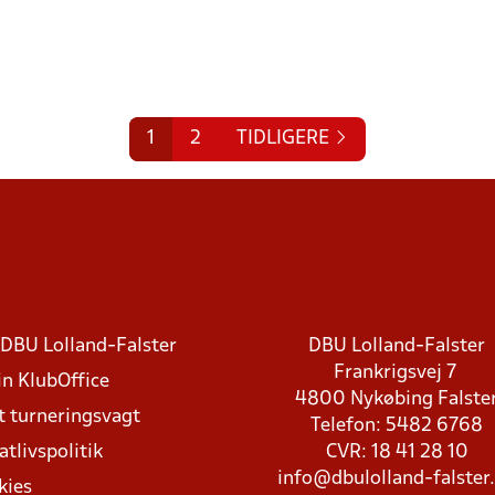
1
2
TIDLIGERE
DBU Lolland-Falster
DBU Lolland-Falster
Frankrigsvej 7
in KlubOffice
4800 Nykøbing Falste
t turneringsvagt
Telefon: 5482 6768
atlivspolitik
CVR: 18 41 28 10
info@dbulolland-falster
kies