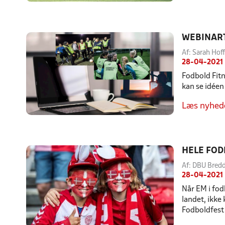
WEBINART
Af: Sarah Hof
28-04-2021
Fodbold Fitn
kan se idéen
Læs nyhed
HELE FOD
Af: DBU Bre
28-04-2021
Når EM i fod
landet, ikke
Fodboldfest