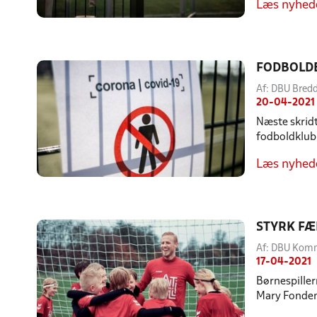
Læs nyhed
FODBOLD
Af: DBU Bre
20-04-2021
Næste skridt
fodboldklub
Læs nyhed
STYRK FÆ
Af: DBU Kom
17-04-2021
Børnespiller
Mary Fonden 