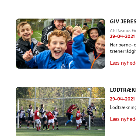
GIV JERE
Af: Rasmus G
29-04-2021
Har børne- o
trænerrådgiv
Læs nyhed
LODTRÆK
29-04-2021
Lodtrækning 
Læs nyhed