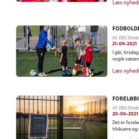
Læs nyhed
FODBOLDE
Af: DBU Bre
21-04-2021
I går, tirsd
nogle væsent
Læs nyhed
FORELØBI
Af: DBU Bre
20-04-2021
Det er forel
tilskuere og