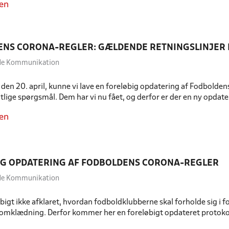
en
NS CORONA-REGLER: GÆLDENDE RETNINGSLINJER FR
dde Kommunikation
ag den 20. april, kunne vi lave en foreløbig opdatering af Fodbold
lige spørgsmål. Dem har vi nu fået, og derfor er der en ny opdater
en
G OPDATERING AF FODBOLDENS CORONA-REGLER
dde Kommunikation
øbigt ikke afklaret, hvordan fodboldklubberne skal forholde sig i f
 omklædning. Derfor kommer her en foreløbigt opdateret protokol,