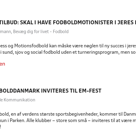
ILBUD: SKAL I HAVE FODBOLDMOTIONISTER I JERES
fmann, Bevæg dig for livet - Fodbold
ess og Motionsfodbold kan måske være nøglen til ny succes i jere
 i sund, sjov og social fodbold uden et turneringsprogram, men 
en
BOLDDANMARK INVITERES TIL EM-FEST
dde Kommunikation
bold, en af verdens største sportsbegivenheder, kommer til Danmark
 kun i Parken. Alle klubber – store som små – inviteres til at vær
!