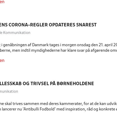
en
ENS CORONA-REGLER OPDATERES SNAREST
dde Kommunikation
 i genåbningen af Danmark tages i morgen onsdag den 21. april 202
berne, men indtil myndighederne har klare svar på afgørende omr
en
LLESSKAB OG TRIVSEL PÅ BØRNEHOLDENE
munikation
ne skal trives sammen med deres kammerater, for at de kan udvikle 
lancerer nu ’Antibulli Fodbold’ med inspiration, råd og konkrete