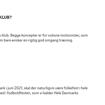
 KLUB?
s klub. Begge koncepter er for voksne motionister, som
som bare ønsker en rigtig god omgang træning.
 i juni 2021, skal der naturligvis være folkefest i hele
e med i fodboldfesten, som vi kalder Hele Danmarks