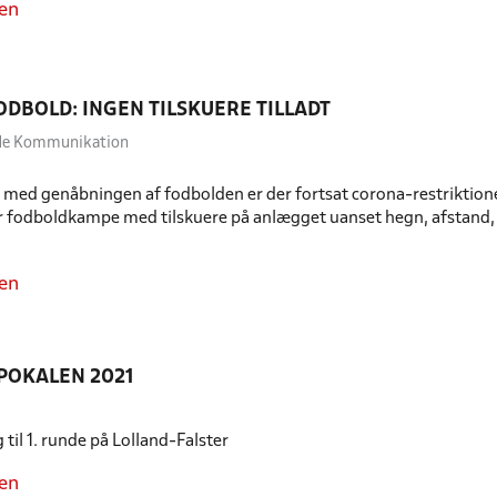
en
DBOLD: INGEN TILSKUERE TILLADT
dde Kommunikation
e med genåbningen af fodbolden er der fortsat corona-restriktioner. 
r fodboldkampe med tilskuere på anlægget uanset hegn, afstand, ro
en
POKALEN 2021
til 1. runde på Lolland-Falster
en