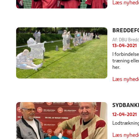
Læs nyhed
BREDDEFO
Af: DBU Bre
13-04-2021
I forbindels
træning elle
her.
Læs nyhed
SYDBANK
12-04-2021
Lodtrækning 
Læs nyhed